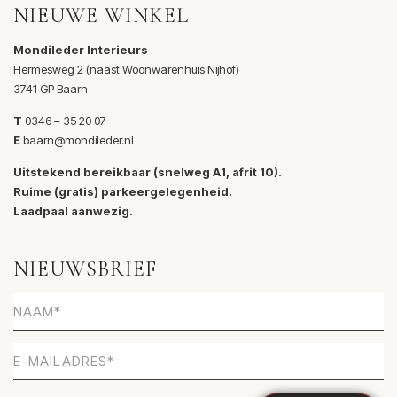
NIEUWE WINKEL
Mondileder Interieurs
Hermesweg 2 (naast Woonwarenhuis Nijhof)
3741 GP Baarn
T
0346 – 35 20 07
E
baarn@mondileder.nl
Uitstekend bereikbaar (snelweg A1, afrit 10).
Ruime (gratis) parkeergelegenheid.
Laadpaal aanwezig.
NIEUWSBRIEF