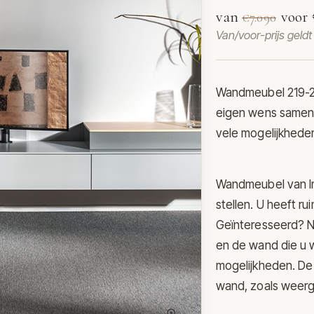
van
voor
€7.090
Van/voor-prijs geld
Wandmeubel 219-20
eigen wens samen te
vele mogelijkhede
Wandmeubel van In
stellen. U heeft ru
Geïnteresseerd? N
en de wand die u w
mogelijkheden. De
wand, zoals weer