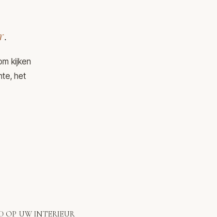
r
.
om kijken
mte, het
 OP UW INTERIEUR