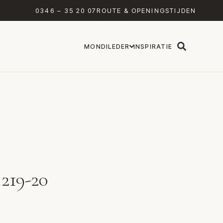
0346 – 35 20 07
ROUTE & OPENINGSTIJDEN
MONDILEDER
INSPIRATIE
 219-20
 Interstar