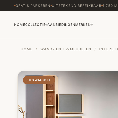
GRATIS PARKEREN
UITSTEKEND BEREIKBAAR
1.750 
HOME
COLLECTIE
AANBIEDINGEN
MERKEN
HOME
/
WAND- EN TV-MEUBELEN
/
INTERST
SHOWMODEL