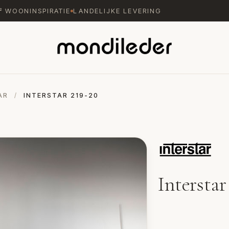
M² WOONINSPIRATIE
LANDELIJKE LEVERING
AR
/
INTERSTAR 219-20
Interstar
Wandmeubel 219-20 van