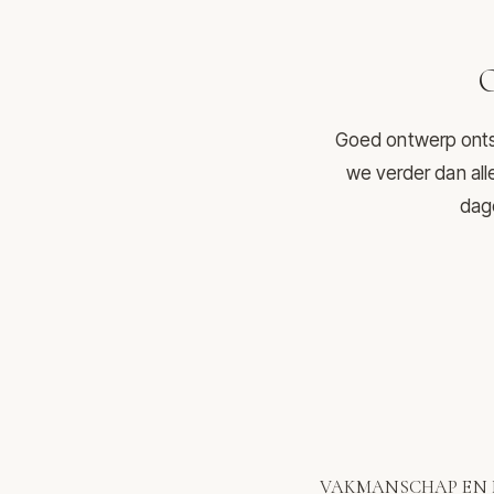
O
Goed ontwerp ontst
we verder dan all
dage
VAKMANSCHAP EN 