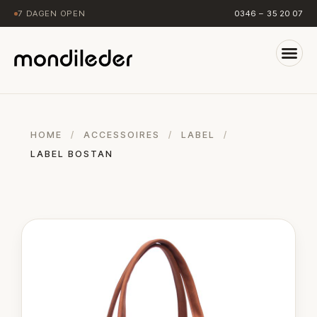
7 DAGEN OPEN
0346 – 35 20 07
HOME
/
ACCESSOIRES
/
LABEL
/
LABEL BOSTAN