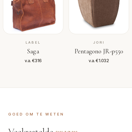
LABEL
JORI
Saga
Pentagono JR-p550
v.a. €316
v.a. €1.032
GOED OM TE WETEN
Veelgestelde
vragen
.