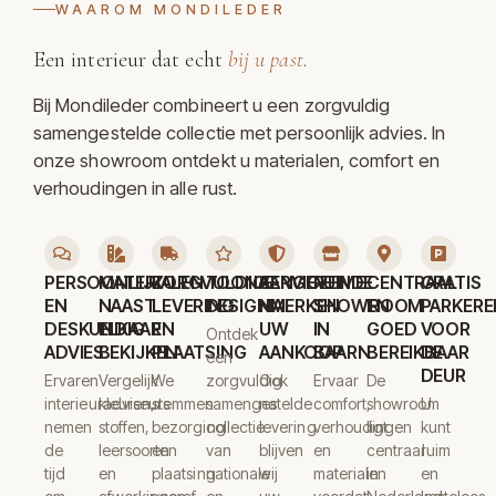
WAAROM MONDILEDER
Een interieur dat echt
bij u past
.
Bij Mondileder combineert u een zorgvuldig
samengestelde collectie met persoonlijk advies. In
onze showroom ontdekt u materialen, comfort en
verhoudingen in alle rust.
PERSOONLIJK
MATERIALEN
ZORGVULDIGE
TOONAANGEVENDE
SERVICE
RUIME
CENTRAAL
GRATIS
EN
NAAST
LEVERING
DESIGNMERKEN
NA
SHOWROOM
EN
PARKERE
DESKUNDIG
ELKAAR
EN
UW
IN
GOED
VOOR
Ontdek
ADVIES
BEKIJKEN
PLAATSING
AANKOOP
BAARN
BEREIKBAAR
DE
een
DEUR
Ervaren
Vergelijk
We
zorgvuldig
Ook
Ervaar
De
interieuradviseurs
kleuren,
stemmen
samengestelde
na
comfort,
showroom
U
nemen
stoffen,
bezorging
collectie
levering
verhoudingen
ligt
kunt
de
leersoorten
en
van
blijven
en
centraal
ruim
tijd
en
plaatsing
nationale
wij
materialen
in
en