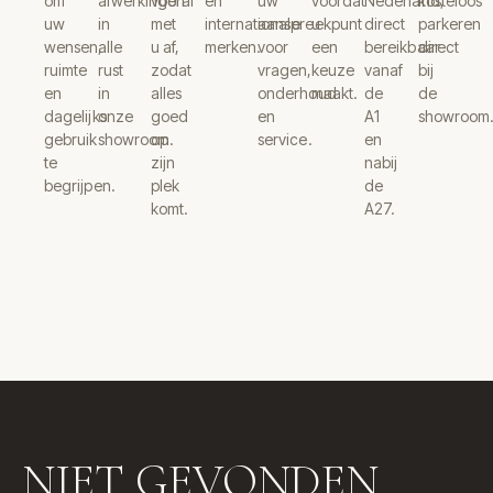
om
afwerkingen
vooraf
en
uw
voordat
Nederland,
kosteloos
uw
in
met
internationale
aanspreekpunt
u
direct
parkeren
wensen,
alle
u af,
merken.
voor
een
bereikbaar
direct
ruimte
rust
zodat
vragen,
keuze
vanaf
bij
en
in
alles
onderhoud
maakt.
de
de
dagelijks
onze
goed
en
A1
showroom
gebruik
showroom.
op
service.
en
te
zijn
nabij
begrijpen.
plek
de
komt.
A27.
NIET GEVONDEN