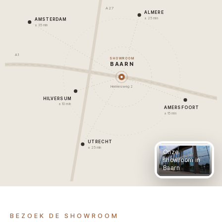
A27
ALMERE
± 25 min
AMSTERDAM
± 35 min
A1
SHOWROOM
BAARN
Hermesweg 2
HILVERSUM
± 10 min
AMERSFOORT
± 15 min
UTRECHT
± 25 min
Onze
showroom in
Baarn
BEZOEK DE SHOWROOM