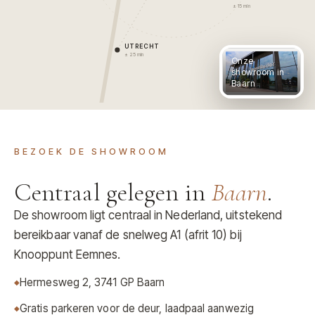
± 15 min
UTRECHT
± 25 min
Onze
showroom in
Baarn
BEZOEK DE SHOWROOM
Centraal gelegen in
Baarn
.
De showroom ligt centraal in Nederland, uitstekend
bereikbaar vanaf de snelweg A1 (afrit 10) bij
Knooppunt Eemnes.
Hermesweg 2, 3741 GP Baarn
Gratis parkeren voor de deur, laadpaal aanwezig