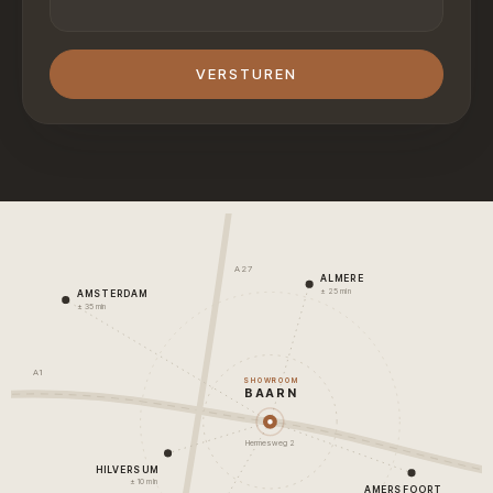
VERSTUREN
A27
ALMERE
± 25 min
AMSTERDAM
± 35 min
A1
SHOWROOM
BAARN
Hermesweg 2
HILVERSUM
± 10 min
AMERSFOORT