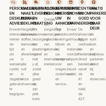
PERSOONLIJK
MATERIALEN
ZORGVULDIGE
TOONAANGEVENDE
SERVICE
RUIME
CENTRAAL
GRATIS
EN
NAAST
LEVERING
DESIGNMERKEN
NA
SHOWROOM
EN
PARKERE
DESKUNDIG
ELKAAR
EN
UW
IN
GOED
VOOR
Ontdek
ADVIES
BEKIJKEN
PLAATSING
AANKOOP
BAARN
BEREIKBAAR
DE
een
DEUR
Ervaren
Vergelijk
We
zorgvuldig
Ook
Ervaar
De
interieuradviseurs
kleuren,
stemmen
samengestelde
na
comfort,
showroom
U
nemen
stoffen,
bezorging
collectie
levering
verhoudingen
ligt
kunt
de
leersoorten
en
van
blijven
en
centraal
ruim
tijd
en
plaatsing
nationale
wij
materialen
in
en
om
afwerkingen
vooraf
en
uw
voordat
Nederland,
kosteloos
uw
in
met
internationale
aanspreekpunt
u
direct
parkeren
wensen,
alle
u af,
merken.
voor
een
bereikbaar
direct
ruimte
rust
zodat
vragen,
keuze
vanaf
bij
en
in
alles
onderhoud
maakt.
de
de
dagelijks
onze
goed
en
A1
showroom
gebruik
showroom.
op
service.
en
te
zijn
nabij
begrijpen.
plek
de
komt.
A27.