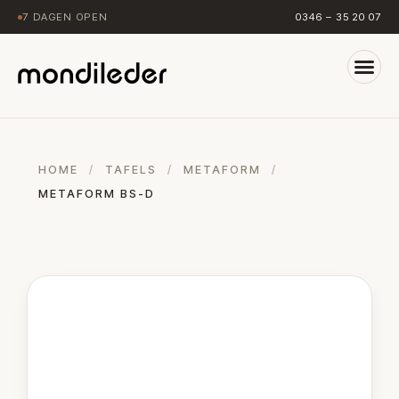
7 DAGEN OPEN
0346 – 35 20 07
HOME
/
TAFELS
/
METAFORM
/
METAFORM BS-D