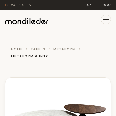
7 DAGEN OPEN
0346 – 35 20 07
HOME
/
TAFELS
/
METAFORM
/
METAFORM PUNTO