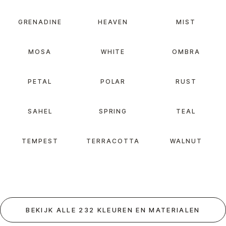
GRENADINE
HEAVEN
MIST
MOSA
WHITE
OMBRA
PETAL
POLAR
RUST
SAHEL
SPRING
TEAL
TEMPEST
TERRACOTTA
WALNUT
BEKIJK ALLE 232 KLEUREN EN MATERIALEN