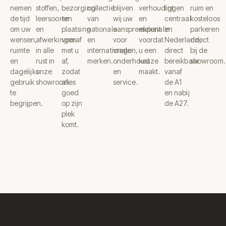
nemen
stoffen,
bezorging
collectie
blijven
verhoudingen
ligt
ruim en
de tijd
leersoorten
en
van
wij uw
en
centraal
kosteloos
om uw
en
plaatsing
nationale
aanspreekpunt
materialen
in
parkeren
wensen,
afwerkingen
vooraf
en
voor
voordat
Nederland,
direct
ruimte
in alle
met u
internationale
vragen,
u een
direct
bij de
en
rust in
af,
merken.
onderhoud
keuze
bereikbaar
showroom.
dagelijks
onze
zodat
en
maakt.
vanaf
gebruik
showroom.
alles
service.
de A1
te
goed
en nabij
begrijpen.
op zijn
de A27.
plek
komt.