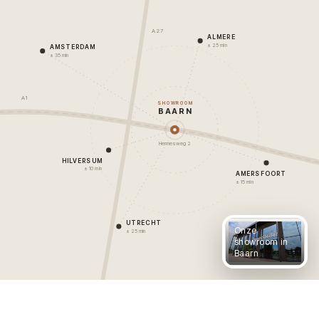
A27
ALMERE
± 25 min
AMSTERDAM
± 35 min
A1
SHOWROOM
BAARN
Hermesweg 2
HILVERSUM
± 10 min
AMERSFOORT
± 15 min
UTRECHT
Onze
± 25 min
showroom in
Baarn