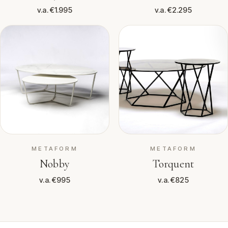
v.a. €1.995
v.a. €2.295
METAFORM
METAFORM
Nobby
Torquent
v.a. €995
v.a. €825