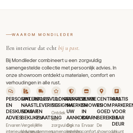
WAAROM MONDILEDER
Een interieur dat echt
bij u past
.
Bij Mondileder combineert u een zorgvuldig
samengestelde collectie met persoonlijk advies. In
onze showroom ontdekt u materialen, comfort en
verhoudingen in alle rust.
PERSOONLIJK
MATERIALEN
ZORGVULDIGE
TOONAANGEVENDE
SERVICE
RUIME
CENTRAAL
GRATIS
EN
NAAST
LEVERING
DESIGNMERKEN
NA
SHOWROOM
EN
PARKERE
DESKUNDIG
ELKAAR
EN
UW
IN
GOED
VOOR
Ontdek
ADVIES
BEKIJKEN
PLAATSING
AANKOOP
BAARN
BEREIKBAAR
DE
een
DEUR
Ervaren
Vergelijk
We
zorgvuldig
Ook na
Ervaar
De
interieuradviseurs
kleuren,
stemmen
samengestelde
levering
comfort,
showroom
U kunt