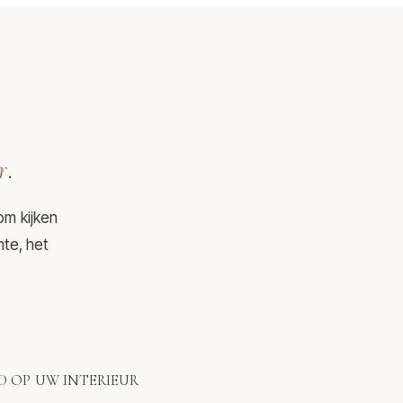
r
.
om kijken
mte, het
 OP UW INTERIEUR