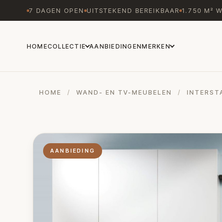
7 DAGEN OPEN
UITSTEKEND BEREIKBAAR
1.750 M² 
HOME
COLLECTIE
AANBIEDINGEN
MERKEN
HOME
/
WAND- EN TV-MEUBELEN
/
INTERST
AANBIEDING