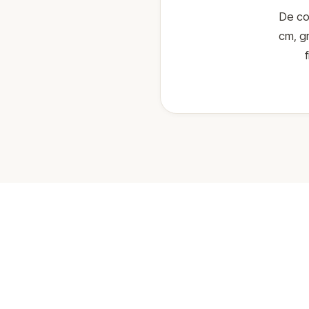
De co
cm, g