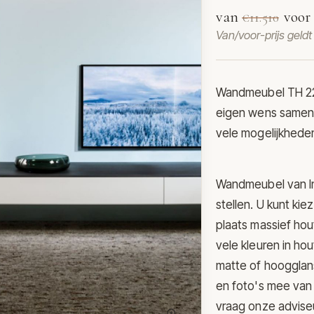
van
voo
€11.510
Van/voor-prijs geld
Wandmeubel TH 2
eigen wens samen te
vele mogelijkhede
Wandmeubel van In
stellen. U kunt kie
plaats massief hou
vele kleuren in ho
matte of hoogglan
en foto's mee van 
vraag onze advise