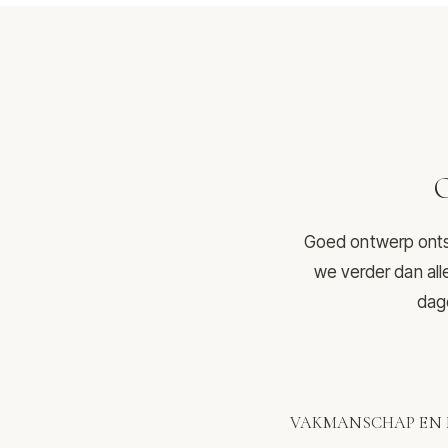
O
Goed ontwerp ontst
we verder dan all
dage
VAKMANSCHAP EN 