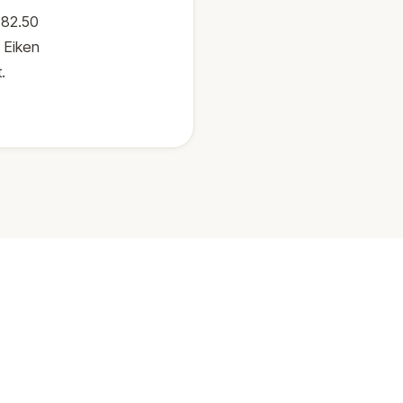
382.50
 Eiken
.