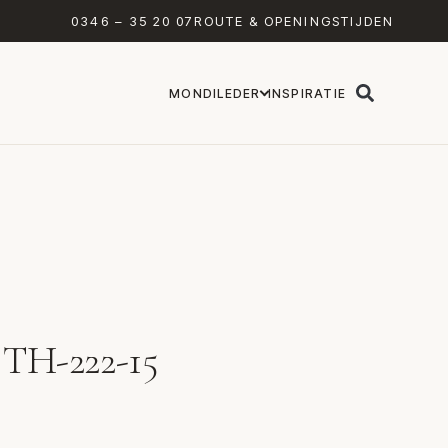
0346 – 35 20 07
ROUTE & OPENINGSTIJDEN
MONDILEDER
INSPIRATIE
r TH-222-15
 Interstar