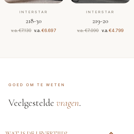
INTERSTAR
INTERSTAR
218-30
219-20
v.a. €7.130
v.a.
€6.697
v.a. €7.090
v.a.
€4.799
GOED OM TE WETEN
Veelgestelde
vragen
.
WAT IS DE LEVERTIJD?