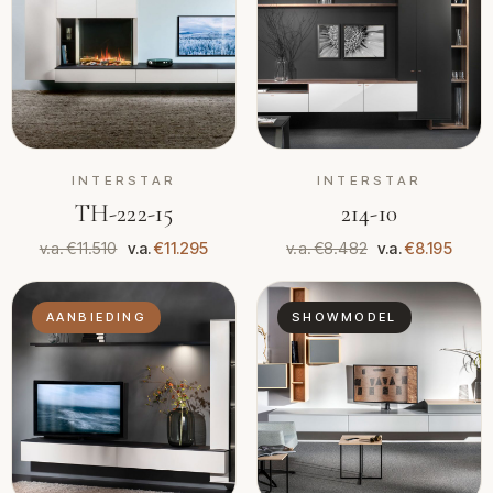
INTERSTAR
INTERSTAR
TH-222-15
214-10
v.a. €11.510
v.a.
€11.295
v.a. €8.482
v.a.
€8.195
AANBIEDING
SHOWMODEL