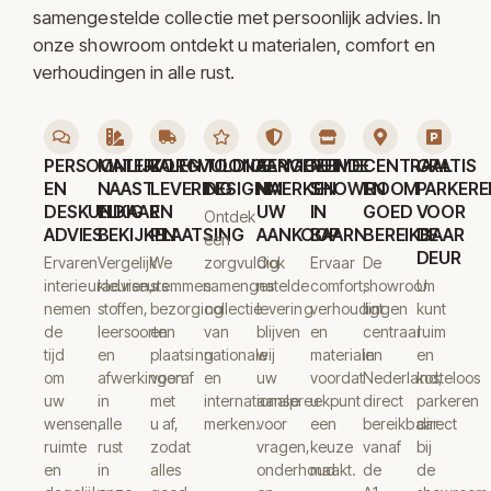
samengestelde collectie met persoonlijk advies. In
onze showroom ontdekt u materialen, comfort en
verhoudingen in alle rust.
PERSOONLIJK
MATERIALEN
ZORGVULDIGE
TOONAANGEVENDE
SERVICE
RUIME
CENTRAAL
GRATIS
EN
NAAST
LEVERING
DESIGNMERKEN
NA
SHOWROOM
EN
PARKERE
DESKUNDIG
ELKAAR
EN
UW
IN
GOED
VOOR
Ontdek
ADVIES
BEKIJKEN
PLAATSING
AANKOOP
BAARN
BEREIKBAAR
DE
een
DEUR
Ervaren
Vergelijk
We
zorgvuldig
Ook
Ervaar
De
interieuradviseurs
kleuren,
stemmen
samengestelde
na
comfort,
showroom
U
nemen
stoffen,
bezorging
collectie
levering
verhoudingen
ligt
kunt
de
leersoorten
en
van
blijven
en
centraal
ruim
tijd
en
plaatsing
nationale
wij
materialen
in
en
om
afwerkingen
vooraf
en
uw
voordat
Nederland,
kosteloos
uw
in
met
internationale
aanspreekpunt
u
direct
parkeren
wensen,
alle
u af,
merken.
voor
een
bereikbaar
direct
ruimte
rust
zodat
vragen,
keuze
vanaf
bij
en
in
alles
onderhoud
maakt.
de
de