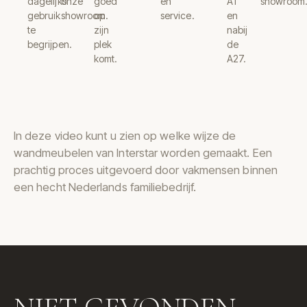
dagelijks
onze
goed
en
A1
showroom
gebruik
showroom.
op
service.
en
te
zijn
nabij
begrijpen.
plek
de
komt.
A27.
In deze video kunt u zien op welke wijze de
wandmeubelen van Interstar worden gemaakt. Een
prachtig proces uitgevoerd door vakmensen binnen
een hecht Nederlands familiebedrijf.