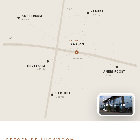
A27
ALMERE
± 25 min
AMSTERDAM
± 35 min
A1
SHOWROOM
BAARN
Hermesweg 2
HILVERSUM
± 10 min
AMERSFOORT
± 15 min
UTRECHT
± 25 min
Onze
showroom in
Baarn
BEZOEK DE SHOWROOM