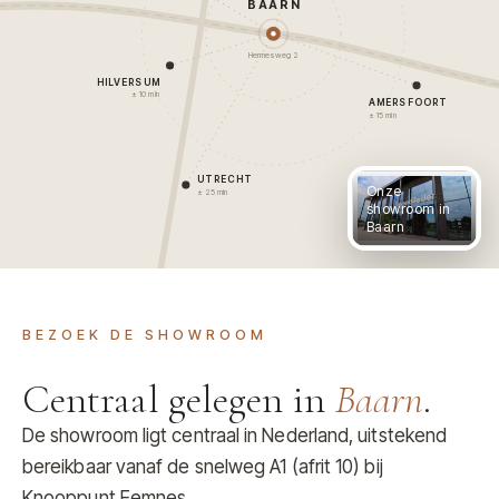
BAARN
Hermesweg 2
HILVERSUM
± 10 min
AMERSFOORT
± 15 min
UTRECHT
Onze
± 25 min
showroom in
Baarn
BEZOEK DE SHOWROOM
Centraal gelegen in
Baarn
.
De showroom ligt centraal in Nederland, uitstekend
bereikbaar vanaf de snelweg A1 (afrit 10) bij
Knooppunt Eemnes.