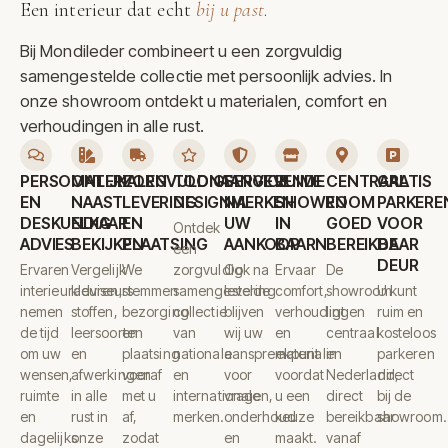
Een interieur dat echt
bij u past
.
Bij Mondileder combineert u een zorgvuldig
samengestelde collectie met persoonlijk advies. In
onze showroom ontdekt u materialen, comfort en
verhoudingen in alle rust.
PERSOONLIJK
MATERIALEN
ZORGVULDIGE
TOONAANGEVENDE
SERVICE
RUIME
CENTRAAL
GRATIS
EN
NAAST
LEVERING
DESIGNMERKEN
NA
SHOWROOM
EN
PARKERE
DESKUNDIG
ELKAAR
EN
UW
IN
GOED
VOOR
Ontdek
ADVIES
BEKIJKEN
PLAATSING
AANKOOP
BAARN
BEREIKBAAR
DE
een
DEUR
Ervaren
Vergelijk
We
zorgvuldig
Ook na
Ervaar
De
interieuradviseurs
kleuren,
stemmen
samengestelde
levering
comfort,
showroom
U kunt
nemen
stoffen,
bezorging
collectie
blijven
verhoudingen
ligt
ruim en
de tijd
leersoorten
en
van
wij uw
en
centraal
kosteloos
om uw
en
plaatsing
nationale
aanspreekpunt
materialen
in
parkeren
wensen,
afwerkingen
vooraf
en
voor
voordat
Nederland,
direct
ruimte
in alle
met u
internationale
vragen,
u een
direct
bij de
en
rust in
af,
merken.
onderhoud
keuze
bereikbaar
showroom.
dagelijks
onze
zodat
en
maakt.
vanaf