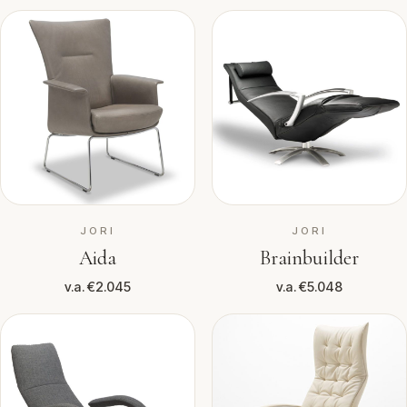
JORI
JORI
Aida
Brainbuilder
v.a. €2.045
v.a. €5.048