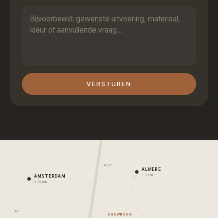
VERSTUREN
A27
ALMERE
± 25 min
AMSTERDAM
± 35 min
A1
SHOWROOM