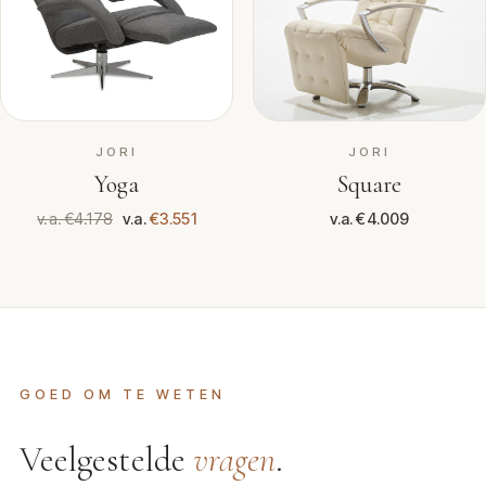
JORI
JORI
Yoga
Square
v.a. €4.178
v.a.
€3.551
v.a. €4.009
GOED OM TE WETEN
Veelgestelde
vragen
.