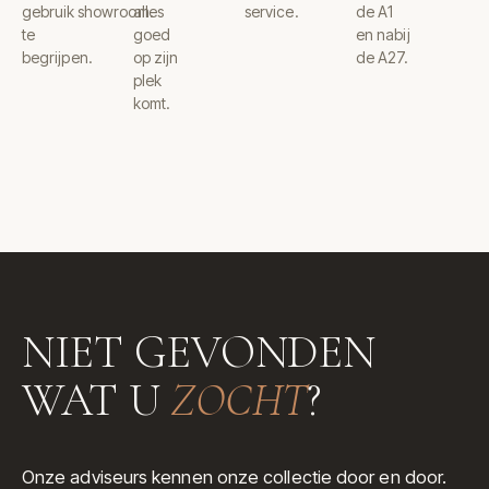
gebruik
showroom.
alles
service.
de A1
te
goed
en nabij
begrijpen.
op zijn
de A27.
plek
komt.
NIET GEVONDEN
WAT U
ZOCHT
?
Onze adviseurs kennen onze collectie door en door.