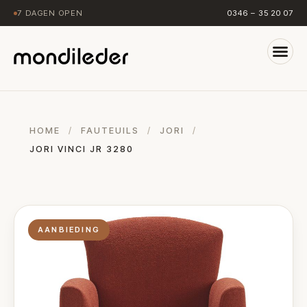
7 DAGEN OPEN
0346 – 35 20 07
HOME
/
FAUTEUILS
/
JORI
/
JORI VINCI JR 3280
AANBIEDING