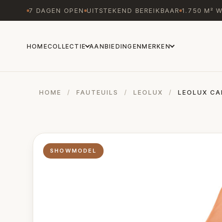
7 DAGEN OPEN
UITSTEKEND BEREIKBAAR
1.750 M² 
HOME
COLLECTIE
AANBIEDINGEN
MERKEN
HOME
/
FAUTEUILS
/
LEOLUX
/
LEOLUX CA
SHOWMODEL