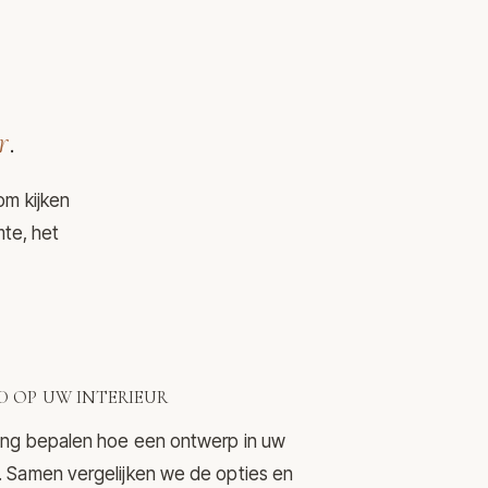
r
.
om kijken
mte, het
 OP UW INTERIEUR
ering bepalen hoe een ontwerp in uw
mt. Samen vergelijken we de opties en