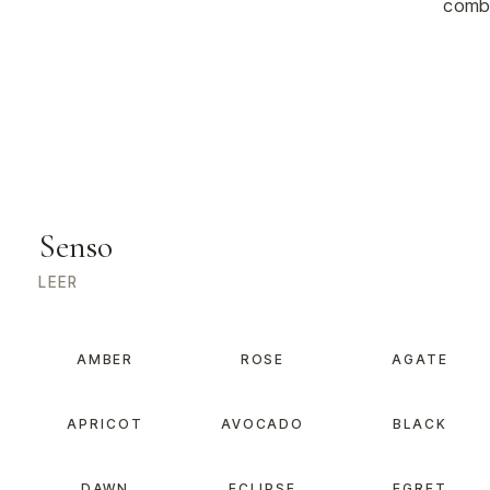
combi
Senso
LEER
AMBER
ROSE
AGATE
APRICOT
AVOCADO
BLACK
DAWN
ECLIPSE
EGRET