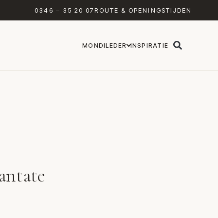
0346 – 35 20 07
ROUTE & OPENINGSTIJDEN
MONDILEDER
INSPIRATIE
antate
Leolux