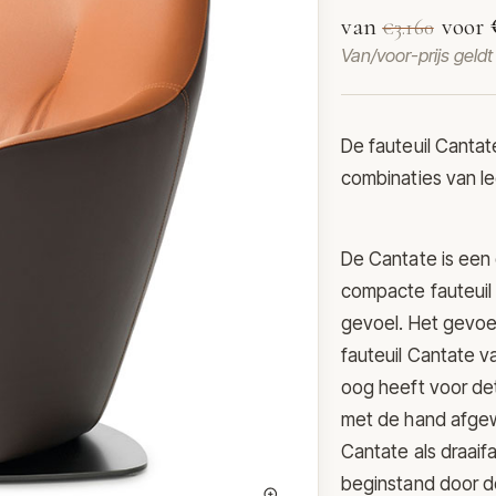
van
voor
€3.160
Van/voor-prijs geld
De fauteuil Canta
combinaties van le
De Cantate is een
compacte fauteuil
gevoel. Het gevoel
fauteuil Cantate v
oog heeft voor de
met de hand afgew
Cantate als draaifau
beginstand door d