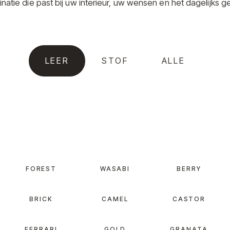
natie die past bij uw interieur, uw wensen en het dagelijks ge
LEER
STOF
ALLE
FOREST
WASABI
BERRY
BRICK
CAMEL
CASTOR
FERRARI
GOLD
GRANATA