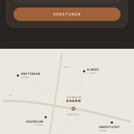
VERSTUREN
A27
ALMERE
± 25 min
AMSTERDAM
± 35 min
A1
SHOWROOM
BAARN
Hermesweg 2
HILVERSUM
± 10 min
AMERSFOORT
± 15 min