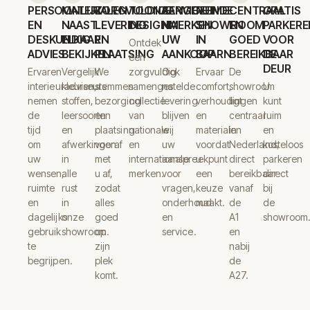
PERSOONLIJK
MATERIALEN
ZORGVULDIGE
TOONAANGEVENDE
SERVICE
RUIME
CENTRAAL
GRATIS
EN
NAAST
LEVERING
DESIGNMERKEN
NA
SHOWROOM
EN
PARKERE
DESKUNDIG
ELKAAR
EN
UW
IN
GOED
VOOR
Ontdek
ADVIES
BEKIJKEN
PLAATSING
AANKOOP
BAARN
BEREIKBAAR
DE
een
DEUR
Ervaren
Vergelijk
We
zorgvuldig
Ook
Ervaar
De
interieuradviseurs
kleuren,
stemmen
samengestelde
na
comfort,
showroom
U
nemen
stoffen,
bezorging
collectie
levering
verhoudingen
ligt
kunt
de
leersoorten
en
van
blijven
en
centraal
ruim
tijd
en
plaatsing
nationale
wij
materialen
in
en
om
afwerkingen
vooraf
en
uw
voordat
Nederland,
kosteloos
uw
in
met
internationale
aanspreekpunt
u
direct
parkeren
wensen,
alle
u af,
merken.
voor
een
bereikbaar
direct
ruimte
rust
zodat
vragen,
keuze
vanaf
bij
en
in
alles
onderhoud
maakt.
de
de
dagelijks
onze
goed
en
A1
showroom
gebruik
showroom.
op
service.
en
te
zijn
nabij
begrijpen.
plek
de
komt.
A27.