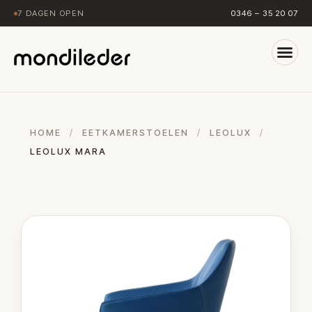
7 DAGEN OPEN
0346 – 35 20 07
HOME
/
EETKAMERSTOELEN
/
LEOLUX
/
LEOLUX MARA