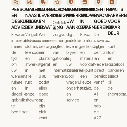
PERSOONLIJK
MATERIALEN
ZORGVULDIGE
TOONAANGEVENDE
SERVICE
RUIME
CENTRAAL
GRATIS
EN
NAAST
LEVERING
DESIGNMERKEN
NA
SHOWROOM
EN
PARKERE
DESKUNDIG
ELKAAR
EN
UW
IN
GOED
VOOR
Ontdek
ADVIES
BEKIJKEN
PLAATSING
AANKOOP
BAARN
BEREIKBAAR
DE
een
DEUR
Ervaren
Vergelijk
We
zorgvuldig
Ook
Ervaar
De
interieuradviseurs
kleuren,
stemmen
samengestelde
na
comfort,
showroom
U
nemen
stoffen,
bezorging
collectie
levering
verhoudingen
ligt
kunt
de
leersoorten
en
van
blijven
en
centraal
ruim
tijd
en
plaatsing
nationale
wij
materialen
in
en
om
afwerkingen
vooraf
en
uw
voordat
Nederland,
kosteloos
uw
in
met
internationale
aanspreekpunt
u
direct
parkeren
wensen,
alle
u af,
merken.
voor
een
bereikbaar
direct
ruimte
rust
zodat
vragen,
keuze
vanaf
bij
en
in
alles
onderhoud
maakt.
de
de
dagelijks
onze
goed
en
A1
showroom
gebruik
showroom.
op
service.
en
te
zijn
nabij
begrijpen.
plek
de
komt.
A27.