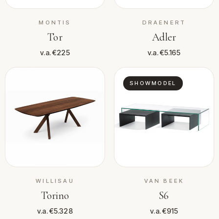
MONTIS
DRAENERT
Tor
Adler
v.a. €225
v.a. €5.165
SHOWMODEL
WILLISAU
VAN BEEK
Torino
S6
v.a. €5.328
v.a. €915