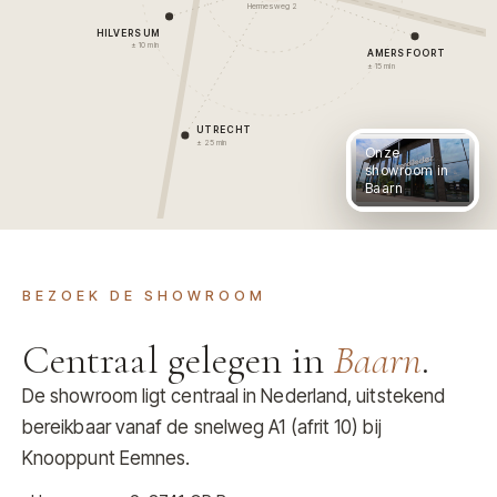
Hermesweg 2
HILVERSUM
± 10 min
AMERSFOORT
± 15 min
UTRECHT
± 25 min
Onze
showroom in
Baarn
BEZOEK DE SHOWROOM
Centraal gelegen in
Baarn
.
De showroom ligt centraal in Nederland, uitstekend
bereikbaar vanaf de snelweg A1 (afrit 10) bij
Knooppunt Eemnes.