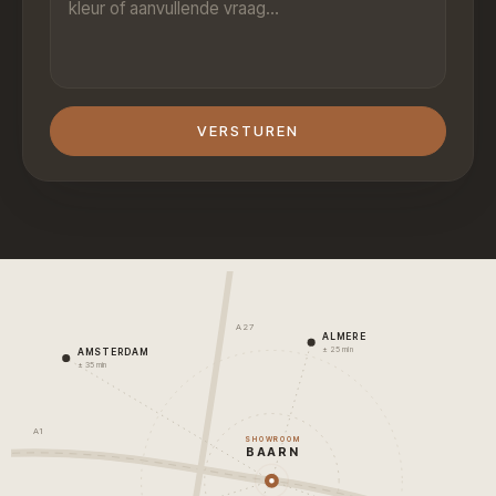
VERSTUREN
A27
ALMERE
± 25 min
AMSTERDAM
± 35 min
A1
SHOWROOM
BAARN