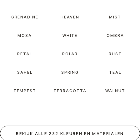
GRENADINE
HEAVEN
MIST
MOSA
WHITE
OMBRA
PETAL
POLAR
RUST
SAHEL
SPRING
TEAL
TEMPEST
TERRACOTTA
WALNUT
BEKIJK ALLE 232 KLEUREN EN MATERIALEN