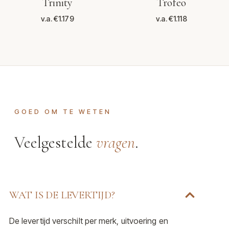
Trinity
Trofeo
v.a. €1.179
v.a. €1.118
GOED OM TE WETEN
Veelgestelde
vragen
.
WAT IS DE LEVERTIJD?
De levertijd verschilt per merk, uitvoering en