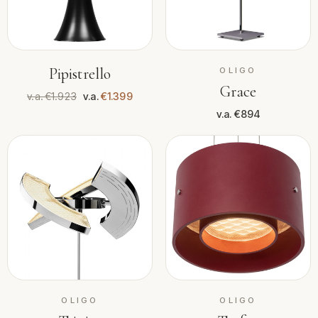
Pipistrello
OLIGO
Grace
v.a. €1.923
v.a.
€1.399
v.a. €894
OLIGO
OLIGO