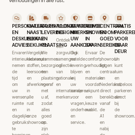
verhoudingen in alle rust.
PERSOONLIJK
MATERIALEN
ZORGVULDIGE
TOONAANGEVENDE
SERVICE
RUIME
CENTRAAL
GRATIS
EN
NAAST
LEVERING
DESIGNMERKEN
NA
SHOWROOM
EN
PARKERE
DESKUNDIG
ELKAAR
EN
UW
IN
GOED
VOOR
Ontdek
ADVIES
BEKIJKEN
PLAATSING
AANKOOP
BAARN
BEREIKBAAR
DE
een
DEUR
Ervaren
Vergelijk
We
zorgvuldig
Ook
Ervaar
De
interieuradviseurs
kleuren,
stemmen
samengestelde
na
comfort,
showroom
U
nemen
stoffen,
bezorging
collectie
levering
verhoudingen
ligt
kunt
de
leersoorten
en
van
blijven
en
centraal
ruim
tijd
en
plaatsing
nationale
wij
materialen
in
en
om
afwerkingen
vooraf
en
uw
voordat
Nederland,
kosteloos
uw
in
met
internationale
aanspreekpunt
u
direct
parkeren
wensen,
alle
u af,
merken.
voor
een
bereikbaar
direct
ruimte
rust
zodat
vragen,
keuze
vanaf
bij
en
in
alles
onderhoud
maakt.
de
de
dagelijks
onze
goed
en
A1
showroom
gebruik
showroom.
op
service.
en
te
zijn
nabij
begrijpen.
plek
de