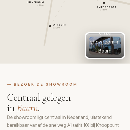
HILVERSUM
± 10 min
AMERSFOORT
± 12 min
UTRECHT
± 20 min
Onze
showroom in
Baarn
— BEZOEK DE SHOWROOM
Centraal gelegen
in
Baarn
.
De showroom ligt centraal in Nederland, uitstekend
bereikbaar vanaf de snelweg A1 (afrit 10) bij Knooppunt