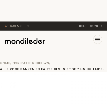
7 DAGEN OPEN
0346 – 35 20 07
HOME
/
INSPIRATIE & NIEUWS
/
A
LLE PODE BANKEN EN FAUTEUILS IN STOF ZIJN NU TIJDELIJK EXTRA VOORDELIG!