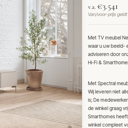
€3.541
v.a.
Van/voor-prijs geld
Met TV meubel Ne
waar u uw beeld- e
adviseren door onz
Hi-Fi & Smarthomes
Met Spectral meube
Wij leveren niet a
is; De medewerkers
de winkel graag vri
Smarthomes heeft 
winkel compleet vo