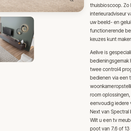
thuisbioscoop. Zo
interieuradviseur v
uw beeld- en gelu
functionerende be
keuzes kunt make
Aelive is gespecia
bedieningsgemak h
twee control4 prog
bedienen via een t
woonkameropstellin
room oplossingen, 
eenvoudig iedere 
Next van Spectral 
Wilt u een tv meub
poot van 7.6 of 13