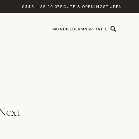
0346 – 35 20 07
ROUTE & OPENINGSTIJDEN
MONDILEDER
INSPIRATIE
 Next
ectral