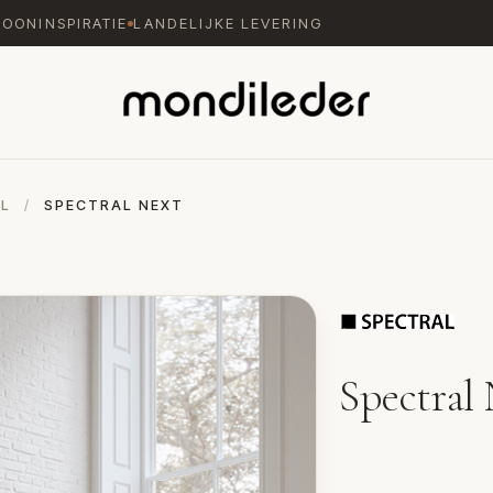
WOONINSPIRATIE
LANDELIJKE LEVERING
L
/
SPECTRAL NEXT
Spectral
TV meubel Next van Sp