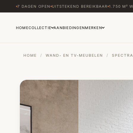
7 DAGEN OPEN
UITSTEKEND BEREIKBAAR
1.750 M² 
HOME
COLLECTIE
AANBIEDINGEN
MERKEN
HOME
/
WAND- EN TV-MEUBELEN
/
SPECTRA