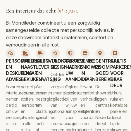
Een interieur dat echt
bij u past
.
Bij Mondileder combineert u een zorgvuldig
samengestelde collectie met persoonlijk advies. In
onze showroom ontdekt u materialen, comfort en
verhoudingen in alle rust.
PERSOONLIJK
MATERIALEN
ZORGVULDIGE
TOONAANGEVENDE
SERVICE
RUIME
CENTRAAL
GRATIS
EN
NAAST
LEVERING
DESIGNMERKEN
NA
SHOWROOM
EN
PARKERE
DESKUNDIG
ELKAAR
EN
UW
IN
GOED
VOOR
Ontdek
ADVIES
BEKIJKEN
PLAATSING
AANKOOP
BAARN
BEREIKBAAR
DE
een
DEUR
Ervaren
Vergelijk
We
zorgvuldig
Ook na
Ervaar
De
interieuradviseurs
kleuren,
stemmen
samengestelde
levering
comfort,
showroom
U kunt
nemen
stoffen,
bezorging
collectie
blijven
verhoudingen
ligt
ruim en
de tijd
leersoorten
en
van
wij uw
en
centraal
kosteloos
om uw
en
plaatsing
nationale
aanspreekpunt
materialen
in
parkeren
wensen,
afwerkingen
vooraf
en
voor
voordat
Nederland,
direct
ruimte
in alle
met u
internationale
vragen,
u een
direct
bij de
en
rust in
af,
merken.
onderhoud
keuze
bereikbaar
showroom.