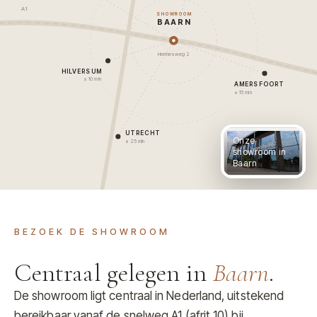
A1
SHOWROOM
BAARN
Hermesweg 2
HILVERSUM
± 10 min
AMERSFOORT
± 15 min
UTRECHT
Onze
± 25 min
showroom in
Baarn
BEZOEK DE SHOWROOM
Centraal gelegen in
Baarn
.
De showroom ligt centraal in Nederland, uitstekend
bereikbaar vanaf de snelweg A1 (afrit 10) bij