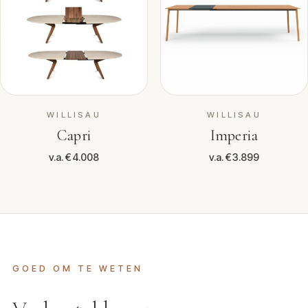
WILLISAU
WILLISAU
Capri
Imperia
v.a. €4.008
v.a. €3.899
GOED OM TE WETEN