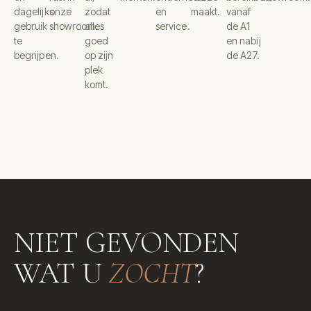
dagelijks
onze
zodat
en
maakt.
vanaf
gebruik
showroom.
alles
service.
de A1
te
goed
en nabij
begrijpen.
op zijn
de A27.
plek
komt.
NIET GEVONDEN
WAT U
ZOCHT
?