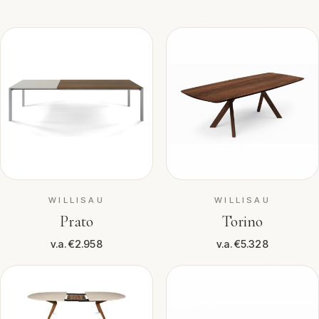
WILLISAU
WILLISAU
Prato
Torino
v.a. €2.958
v.a. €5.328