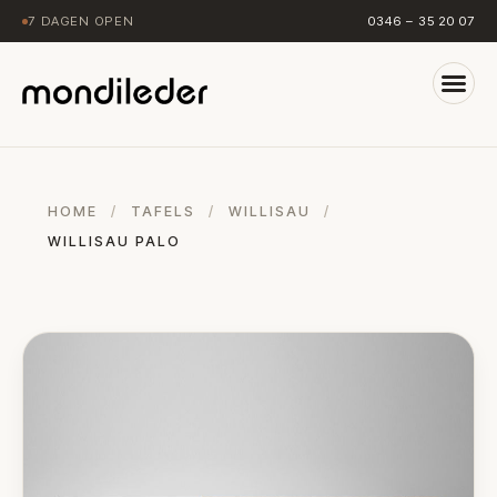
7 DAGEN OPEN
0346 – 35 20 07
HOME
/
TAFELS
/
WILLISAU
/
WILLISAU PALO