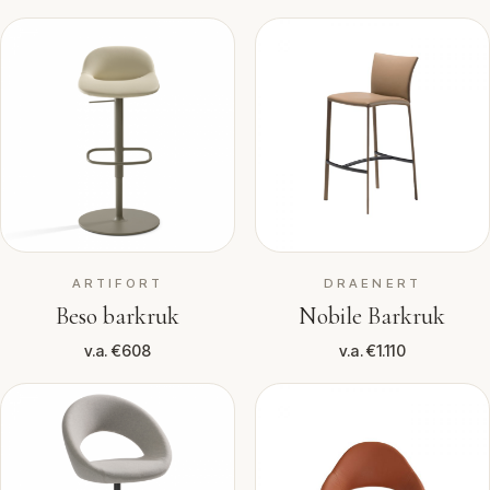
ARTIFORT
DRAENERT
Beso barkruk
Nobile Barkruk
v.a. €608
v.a. €1.110