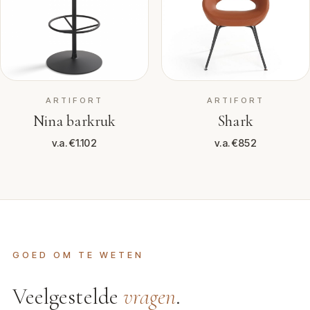
ARTIFORT
ARTIFORT
Nina barkruk
Shark
v.a. €1.102
v.a. €852
GOED OM TE WETEN
Veelgestelde
vragen
.