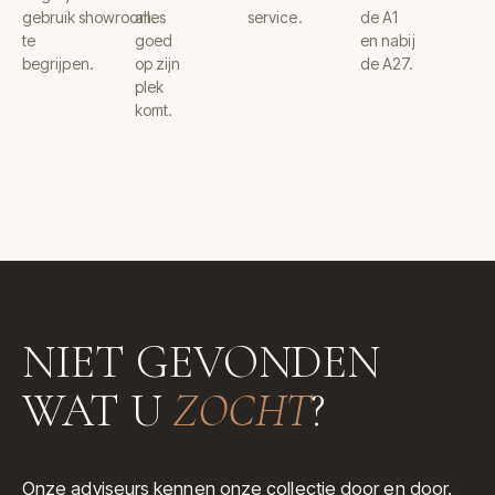
gebruik
showroom.
alles
service.
de A1
te
goed
en nabij
begrijpen.
op zijn
de A27.
plek
komt.
NIET GEVONDEN
WAT U
ZOCHT
?
Onze adviseurs kennen onze collectie door en door.