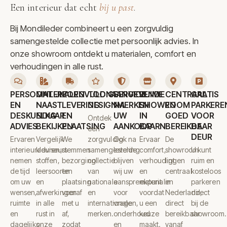
Een interieur dat echt
bij u past
.
Bij Mondileder combineert u een zorgvuldig
samengestelde collectie met persoonlijk advies. In
onze showroom ontdekt u materialen, comfort en
verhoudingen in alle rust.
PERSOONLIJK
MATERIALEN
ZORGVULDIGE
TOONAANGEVENDE
SERVICE
RUIME
CENTRAAL
GRATIS
EN
NAAST
LEVERING
DESIGNMERKEN
NA
SHOWROOM
EN
PARKERE
DESKUNDIG
ELKAAR
EN
UW
IN
GOED
VOOR
Ontdek
ADVIES
BEKIJKEN
PLAATSING
AANKOOP
BAARN
BEREIKBAAR
DE
een
DEUR
Ervaren
Vergelijk
We
zorgvuldig
Ook na
Ervaar
De
interieuradviseurs
kleuren,
stemmen
samengestelde
levering
comfort,
showroom
U kunt
nemen
stoffen,
bezorging
collectie
blijven
verhoudingen
ligt
ruim en
de tijd
leersoorten
en
van
wij uw
en
centraal
kosteloos
om uw
en
plaatsing
nationale
aanspreekpunt
materialen
in
parkeren
wensen,
afwerkingen
vooraf
en
voor
voordat
Nederland,
direct
ruimte
in alle
met u
internationale
vragen,
u een
direct
bij de
en
rust in
af,
merken.
onderhoud
keuze
bereikbaar
showroom.
dagelijks
onze
zodat
en
maakt.
vanaf