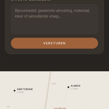
VERSTUREN
A27
ALMERE
± 25 min
AMSTERDAM
± 35 min
A1
SHOWROOM