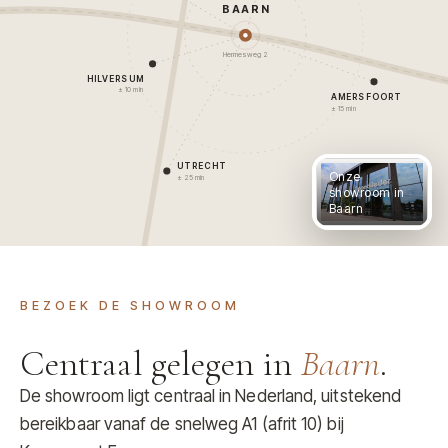
BAARN
Hermesweg 2
HILVERSUM
± 10 min
AMERSFOORT
± 15 min
UTRECHT
Onze
± 25 min
showroom in
Baarn
BEZOEK DE SHOWROOM
Centraal gelegen in
Baarn
.
De showroom ligt centraal in Nederland, uitstekend
bereikbaar vanaf de snelweg A1 (afrit 10) bij