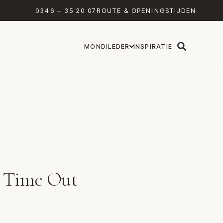
0346 – 35 20 07
ROUTE & OPENINGSTIJDEN
MONDILEDER
INSPIRATIE
 Time Out
n Conform