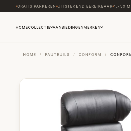
GRATIS PARKEREN
UITSTEKEND BEREIKBAAR
1.750 
HOME
COLLECTIE
AANBIEDINGEN
MERKEN
HOME
/
FAUTEUILS
/
CONFORM
/
CONFORM