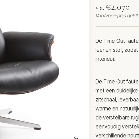
€2.070
v.a.
Van/voor-prijs geld
De Time Out faute
leer en stof, zoda
interieur.
De Time Out fauteu
met een duidelijke
zitschaal, leverba
warme en natuurlij
de verstelbare ru
eenvoudig verstel
verschillende hout