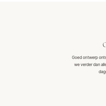
O
Goed ontwerp ontst
we verder dan all
dage