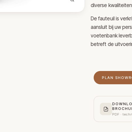
diverse kwaliteiten
De fauteuil is ver
aansluit bij uw pe
voetenbank leverb
betreft de uitvoer
PLAN SHOW
DOWNL
BROCHU
PDF · tech