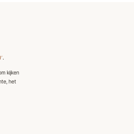
r
.
om kijken
mte, het