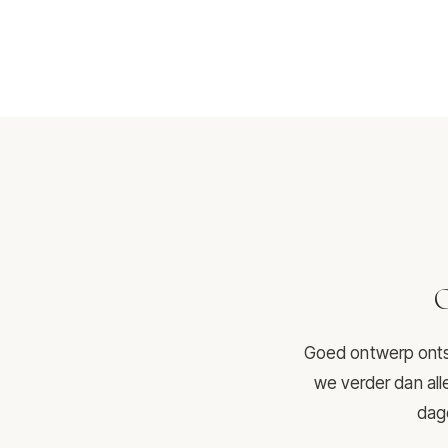
O
Goed ontwerp ontst
we verder dan all
dage