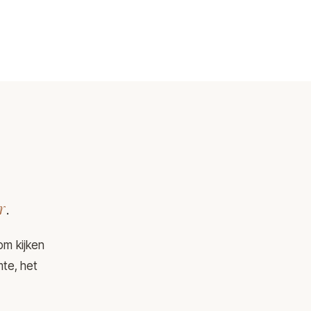
r
.
om kijken
mte, het