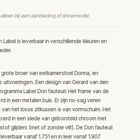
t alleen bij een aanbieding of showmodel
an
Label
is leverbaar in verschillende kleuren en
leder.
e grote broer van eetkamerstoel Donna, en
se uitvoeringen. Een design van Gerard van den
rogramma Label Don fauteuil: Het frame van de
erd in een metalen buis. Er zijn no-sag veren
ng van het losse zitkussen is van vormschuim. Het
voerd in een slede van geborsteld chroom met
tof glijders (met of zonder vilt). De Don fauteuil
f leverbaar vanaf 1.751 en in leer vanaf 1.907