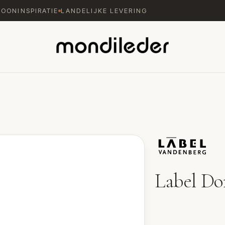
WOONINSPIRATIE
LANDELIJKE LEVERING
Label Do
Fauteuil Don van Labe