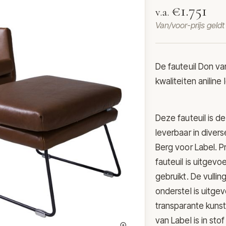
€1.751
v.a.
Van/voor-prijs geld
De fauteuil Don v
kwaliteiten aniline 
Deze fauteuil is d
leverbaar in diver
Berg voor Label. P
fauteuil is uitgevo
gebruikt. De vulli
onderstel is uitge
transparante kunsts
van Label is in sto