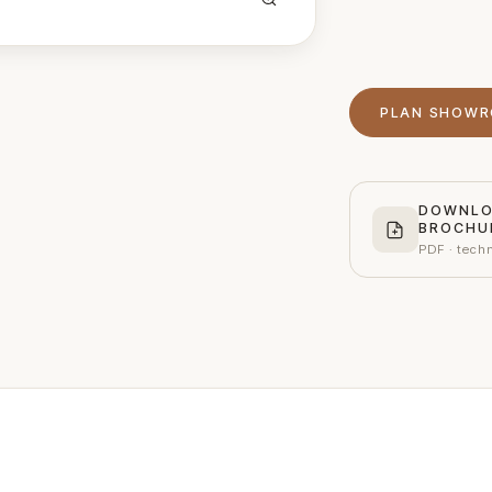
PLAN SHOW
DOWNL
BROCHU
PDF · tech