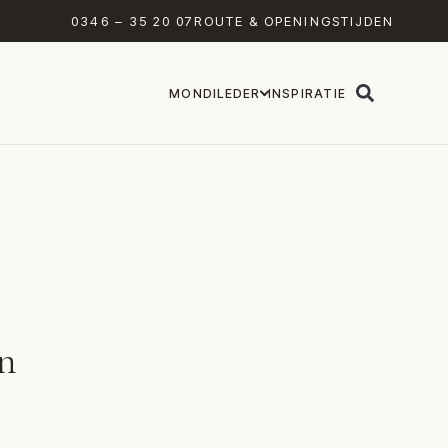
0346 – 35 20 07
ROUTE & OPENINGSTIJDEN
MONDILEDER
INSPIRATIE
n
l