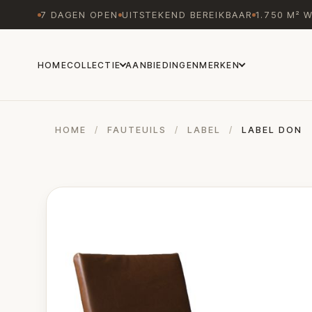
7 DAGEN OPEN
UITSTEKEND BEREIKBAAR
1.750 M² 
HOME
COLLECTIE
AANBIEDINGEN
MERKEN
HOME
/
FAUTEUILS
/
LABEL
/
LABEL DON