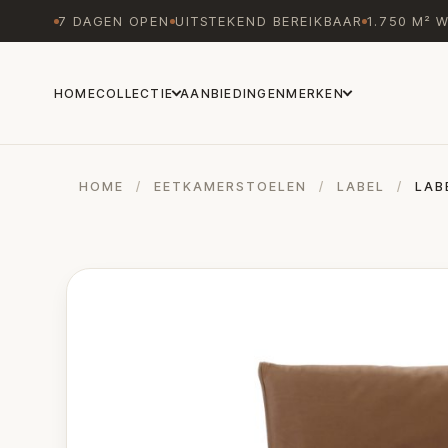
7 DAGEN OPEN
UITSTEKEND BEREIKBAAR
1.750 M² 
HOME
COLLECTIE
AANBIEDINGEN
MERKEN
HOME
/
EETKAMERSTOELEN
/
LABEL
/
LAB