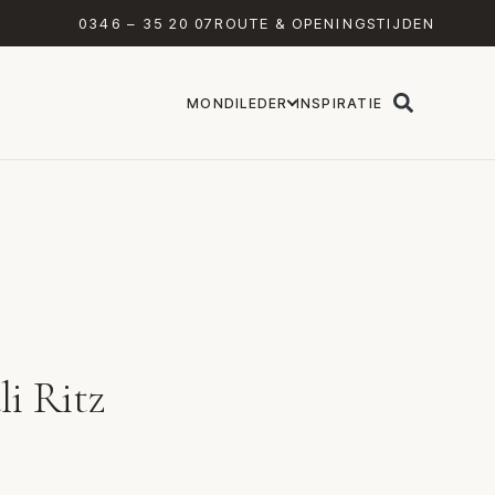
0346 – 35 20 07
ROUTE & OPENINGSTIJDEN
MONDILEDER
INSPIRATIE
li Ritz
z van Label