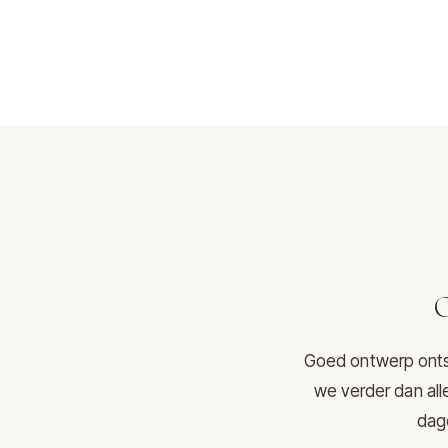
O
Goed ontwerp ontst
we verder dan all
dage