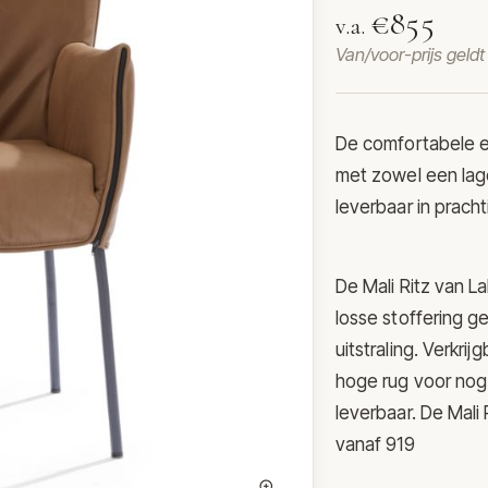
€855
v.a.
Van/voor-prijs geld
De comfortabele e
met zowel een lage
leverbaar in pracht
De Mali Ritz van L
losse stoffering g
uitstraling. Verkri
hoge rug voor nog
leverbaar. De Mali 
vanaf 919