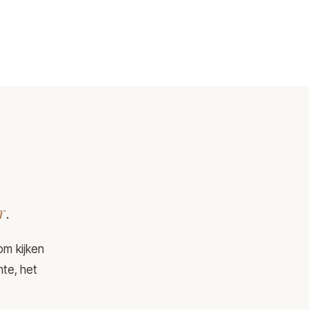
r
.
om kijken
mte, het