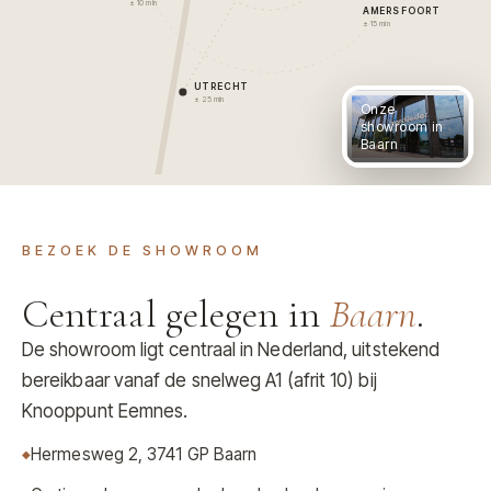
± 10 min
AMERSFOORT
± 15 min
UTRECHT
± 25 min
Onze
showroom in
Baarn
BEZOEK DE SHOWROOM
Centraal gelegen in
Baarn
.
De showroom ligt centraal in Nederland, uitstekend
bereikbaar vanaf de snelweg A1 (afrit 10) bij
Knooppunt Eemnes.
Hermesweg 2, 3741 GP Baarn