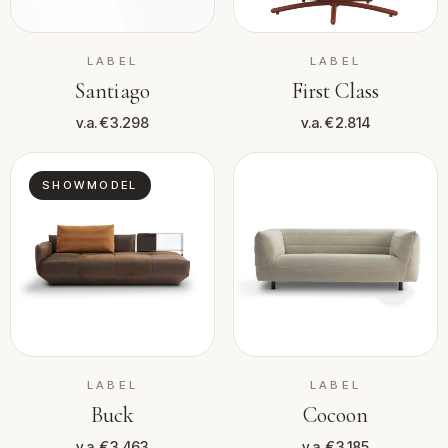
LABEL
LABEL
Santiago
First Class
v.a. €3.298
v.a. €2.814
SHOWMODEL
LABEL
LABEL
Buck
Cocoon
v.a. €3.463
v.a. €3.185