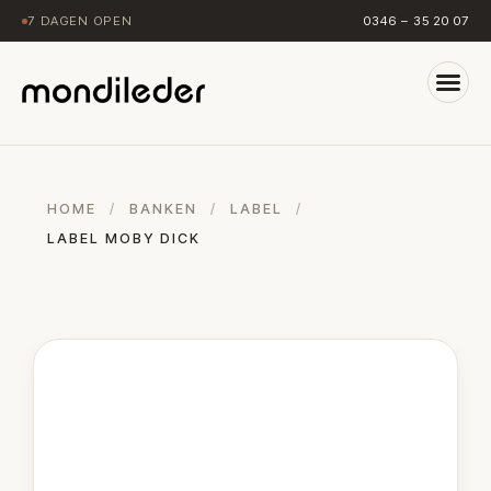
7 DAGEN OPEN
0346 – 35 20 07
HOME
/
BANKEN
/
LABEL
/
LABEL MOBY DICK