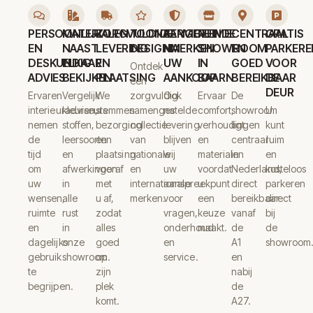
PERSOONLIJK
MATERIALEN
ZORGVULDIGE
TOONAANGEVENDE
SERVICE
RUIME
CENTRAAL
GRATIS
EN
NAAST
LEVERING
DESIGNMERKEN
NA
SHOWROOM
EN
PARKERE
DESKUNDIG
ELKAAR
EN
UW
IN
GOED
VOOR
Ontdek
ADVIES
BEKIJKEN
PLAATSING
AANKOOP
BAARN
BEREIKBAAR
DE
een
DEUR
Ervaren
Vergelijk
We
zorgvuldig
Ook
Ervaar
De
interieuradviseurs
kleuren,
stemmen
samengestelde
na
comfort,
showroom
U
nemen
stoffen,
bezorging
collectie
levering
verhoudingen
ligt
kunt
de
leersoorten
en
van
blijven
en
centraal
ruim
tijd
en
plaatsing
nationale
wij
materialen
in
en
om
afwerkingen
vooraf
en
uw
voordat
Nederland,
kosteloos
uw
in
met
internationale
aanspreekpunt
u
direct
parkeren
wensen,
alle
u af,
merken.
voor
een
bereikbaar
direct
ruimte
rust
zodat
vragen,
keuze
vanaf
bij
en
in
alles
onderhoud
maakt.
de
de
dagelijks
onze
goed
en
A1
showroom
gebruik
showroom.
op
service.
en
te
zijn
nabij
begrijpen.
plek
de
komt.
A27.