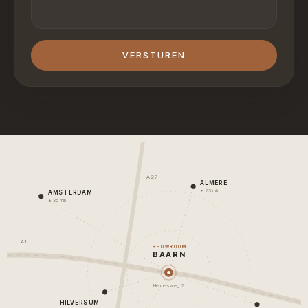
VERSTUREN
A27
ALMERE
± 25 min
AMSTERDAM
± 35 min
A1
SHOWROOM
BAARN
Hermesweg 2
HILVERSUM