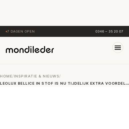
7 DAGEN OPEN
0346 – 35 20 07
HOME
/
INSPIRATIE & NIEUWS
/
L
EOLUX BELLICE IN STOF IS NU TIJDELIJK EXTRA VOORDELIG!