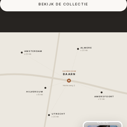
BEKIJK DE COLLECTIE
ALMERE
± 20 min
AMSTERDAM
± 30 min
SHOWROOM
BAARN
Hermesweg 2
HILVERSUM
± 10 min
AMERSFOORT
± 12 min
UTRECHT
± 20 min
Onze