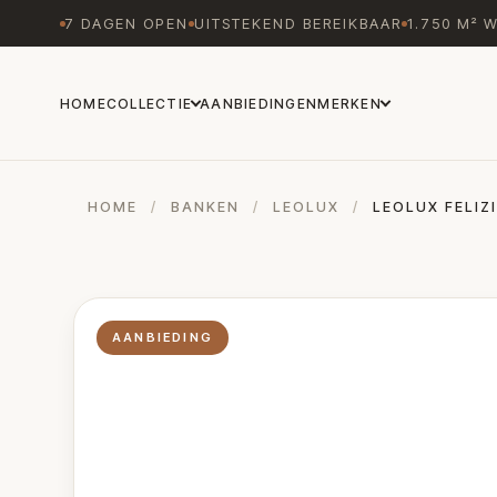
7 DAGEN OPEN
UITSTEKEND BEREIKBAAR
1.750 M² 
HOME
COLLECTIE
AANBIEDINGEN
MERKEN
HOME
/
BANKEN
/
LEOLUX
/
LEOLUX FELIZ
AANBIEDING