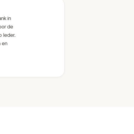
nk in
oor de
o leder.
n en