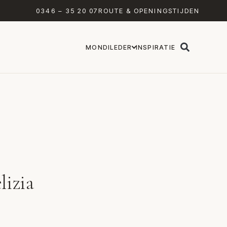
0346 – 35 20 07
ROUTE & OPENINGSTIJDEN
MONDILEDER
INSPIRATIE
lizia
x