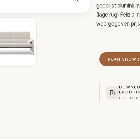
gepolijst aluminium
(lage rug) Felizia 
weergegeven prijs b
PLAN SHOW
DOWNL
BROCHU
PDF · tech