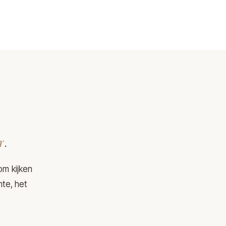
r
.
om kijken
mte, het