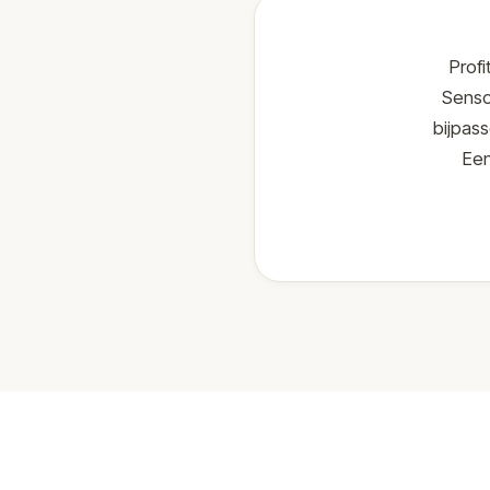
Prof
Senso
bijpass
Een