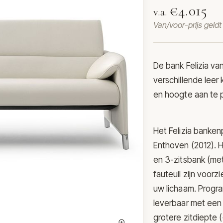
€4.015
v.a.
Van/voor-prijs geld
De bank Felizia va
verschillende leer 
en hoogte aan te 
Het Felizia banke
Enthoven (2012). He
en 3-zitsbank (met
fauteuil zijn voorz
uw lichaam. Progra
leverbaar met een
grotere zitdiepte 