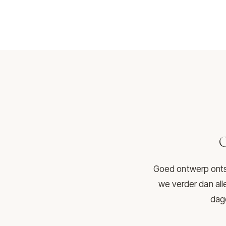
O
Goed ontwerp ontst
we verder dan all
dage