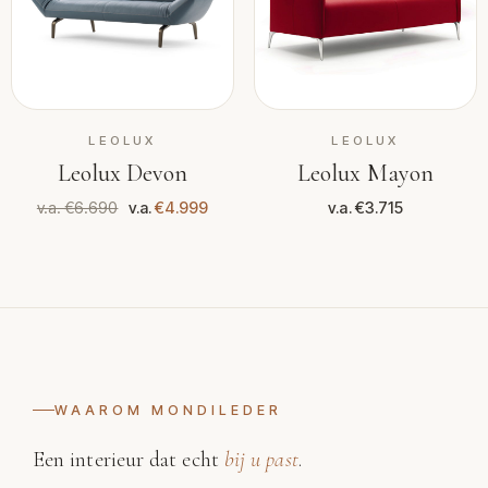
LEOLUX
LEOLUX
Leolux Devon
Leolux Mayon
v.a. €6.690
v.a.
€4.999
v.a. €3.715
WAAROM MONDILEDER
Een interieur dat echt
bij u past
.