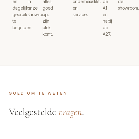
en
in
alles
onderhoud
maakt.
de
de
dagelijks
onze
goed
en
A1
showroom
gebruik
showroom.
op
service.
en
te
zijn
nabij
begrijpen.
plek
de
komt.
A27.
GOED OM TE WETEN
Veelgestelde
vragen
.