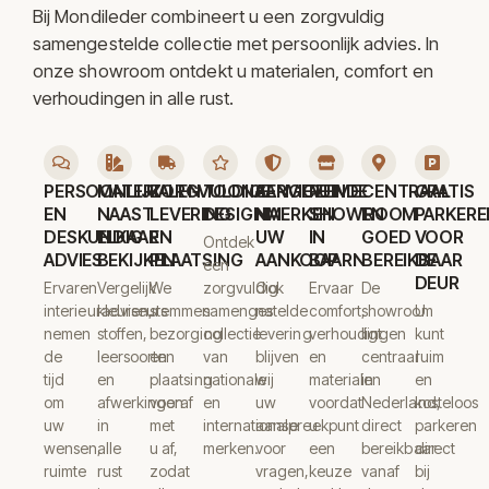
Bij Mondileder combineert u een zorgvuldig
samengestelde collectie met persoonlijk advies. In
onze showroom ontdekt u materialen, comfort en
verhoudingen in alle rust.
PERSOONLIJK
MATERIALEN
ZORGVULDIGE
TOONAANGEVENDE
SERVICE
RUIME
CENTRAAL
GRATIS
EN
NAAST
LEVERING
DESIGNMERKEN
NA
SHOWROOM
EN
PARKERE
DESKUNDIG
ELKAAR
EN
UW
IN
GOED
VOOR
Ontdek
ADVIES
BEKIJKEN
PLAATSING
AANKOOP
BAARN
BEREIKBAAR
DE
een
DEUR
Ervaren
Vergelijk
We
zorgvuldig
Ook
Ervaar
De
interieuradviseurs
kleuren,
stemmen
samengestelde
na
comfort,
showroom
U
nemen
stoffen,
bezorging
collectie
levering
verhoudingen
ligt
kunt
de
leersoorten
en
van
blijven
en
centraal
ruim
tijd
en
plaatsing
nationale
wij
materialen
in
en
om
afwerkingen
vooraf
en
uw
voordat
Nederland,
kosteloos
uw
in
met
internationale
aanspreekpunt
u
direct
parkeren
wensen,
alle
u af,
merken.
voor
een
bereikbaar
direct
ruimte
rust
zodat
vragen,
keuze
vanaf
bij