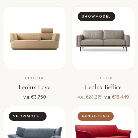
SHOWMODEL
LEOLUX
LEOLUX
Leolux Loya
Leolux Bellice
v.a. €3.750
v.a. €24.215
v.a.
€16.449
SHOWMODEL
AANBIEDING