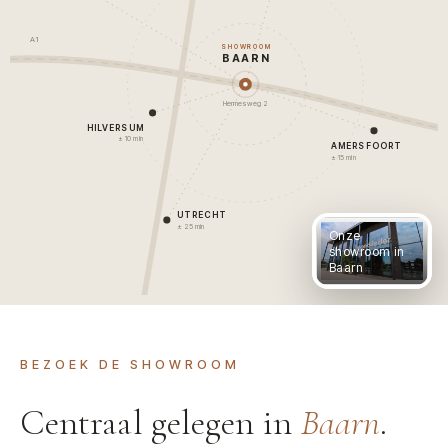
A1
SHOWROOM
BAARN
Hermesweg 2
HILVERSUM
± 10 min
AMERSFOORT
± 15 min
UTRECHT
± 25 min
Onze
showroom in
Baarn
BEZOEK DE SHOWROOM
Centraal gelegen in
Baarn
.