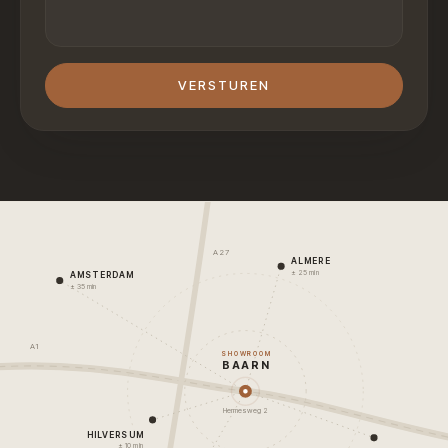
VERSTUREN
A27
ALMERE
± 25 min
AMSTERDAM
± 35 min
A1
SHOWROOM
BAARN
Hermesweg 2
HILVERSUM
± 10 min