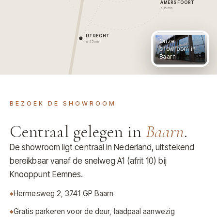
AMERSFOORT
± 15 min
UTRECHT
Onze
± 25 min
showroom in
Baarn
BEZOEK DE SHOWROOM
Centraal gelegen in
Baarn
.
De showroom ligt centraal in Nederland, uitstekend
bereikbaar vanaf de snelweg A1 (afrit 10) bij
Knooppunt Eemnes.
Hermesweg 2, 3741 GP Baarn
Gratis parkeren voor de deur, laadpaal aanwezig