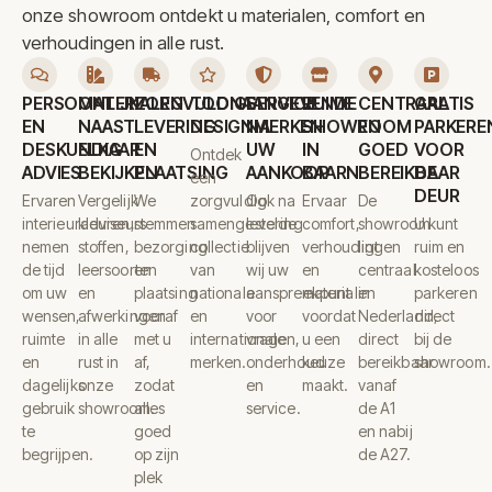
onze showroom ontdekt u materialen, comfort en
verhoudingen in alle rust.
PERSOONLIJK
MATERIALEN
ZORGVULDIGE
TOONAANGEVENDE
SERVICE
RUIME
CENTRAAL
GRATIS
EN
NAAST
LEVERING
DESIGNMERKEN
NA
SHOWROOM
EN
PARKERE
DESKUNDIG
ELKAAR
EN
UW
IN
GOED
VOOR
Ontdek
ADVIES
BEKIJKEN
PLAATSING
AANKOOP
BAARN
BEREIKBAAR
DE
een
DEUR
Ervaren
Vergelijk
We
zorgvuldig
Ook na
Ervaar
De
interieuradviseurs
kleuren,
stemmen
samengestelde
levering
comfort,
showroom
U kunt
nemen
stoffen,
bezorging
collectie
blijven
verhoudingen
ligt
ruim en
de tijd
leersoorten
en
van
wij uw
en
centraal
kosteloos
om uw
en
plaatsing
nationale
aanspreekpunt
materialen
in
parkeren
wensen,
afwerkingen
vooraf
en
voor
voordat
Nederland,
direct
ruimte
in alle
met u
internationale
vragen,
u een
direct
bij de
en
rust in
af,
merken.
onderhoud
keuze
bereikbaar
showroom.
dagelijks
onze
zodat
en
maakt.
vanaf
gebruik
showroom.
alles
service.
de A1
te
goed
en nabij
begrijpen.
op zijn
de A27.
plek