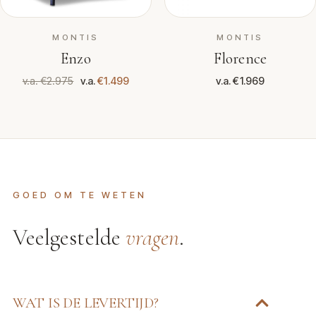
MONTIS
MONTIS
Enzo
Florence
v.a. €2.975
v.a.
€1.499
v.a. €1.969
GOED OM TE WETEN
Veelgestelde
vragen
.
WAT IS DE LEVERTIJD?