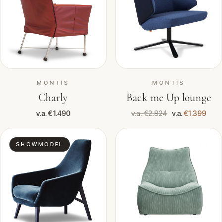
MONTIS
MONTIS
Charly
Back me Up lounge
v.a. €1.490
v.a. €2.824
v.a.
€1.399
SHOWMODEL