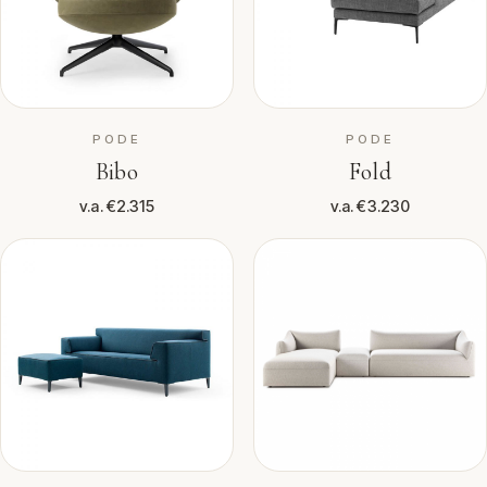
PODE
PODE
Bibo
Fold
v.a. €2.315
v.a. €3.230