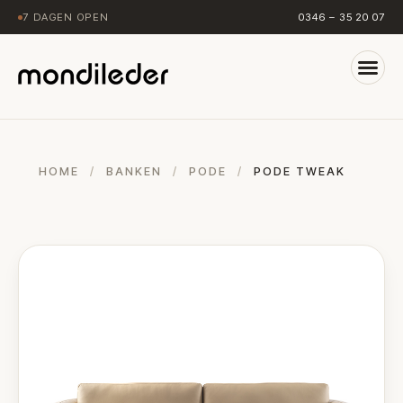
7 DAGEN OPEN
0346 – 35 20 07
HOME
/
BANKEN
/
PODE
/
PODE TWEAK