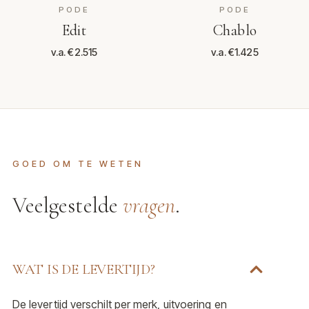
PODE
PODE
Edit
Chablo
v.a. €2.515
v.a. €1.425
GOED OM TE WETEN
Veelgestelde
vragen
.
WAT IS DE LEVERTIJD?
De levertijd verschilt per merk, uitvoering en