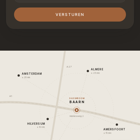
VERSTUREN
A27
ALMERE
± 25 min
AMSTERDAM
± 35 min
A1
SHOWROOM
BAARN
Hermesweg 2
HILVERSUM
± 10 min
AMERSFOORT
± 15 min