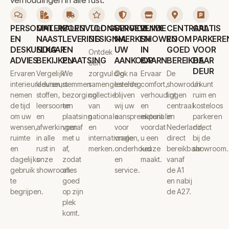
PERSOONLIJK
MATERIALEN
ZORGVULDIGE
TOONAANGEVENDE
SERVICE
RUIME
CENTRAAL
GRATIS
EN
NAAST
LEVERING
DESIGNMERKEN
NA
SHOWROOM
EN
PARKERE
DESKUNDIG
ELKAAR
EN
UW
IN
GOED
VOOR
Ontdek
ADVIES
BEKIJKEN
PLAATSING
AANKOOP
BAARN
BEREIKBAAR
DE
een
DEUR
Ervaren
Vergelijk
We
zorgvuldig
Ook na
Ervaar
De
interieuradviseurs
kleuren,
stemmen
samengestelde
levering
comfort,
showroom
U kunt
nemen
stoffen,
bezorging
collectie
blijven
verhoudingen
ligt
ruim en
de tijd
leersoorten
en
van
wij uw
en
centraal
kosteloos
om uw
en
plaatsing
nationale
aanspreekpunt
materialen
in
parkeren
wensen,
afwerkingen
vooraf
en
voor
voordat
Nederland,
direct
ruimte
in alle
met u
internationale
vragen,
u een
direct
bij de
en
rust in
af,
merken.
onderhoud
keuze
bereikbaar
showroom.
dagelijks
onze
zodat
en
maakt.
vanaf
gebruik
showroom.
alles
service.
de A1
te
goed
en nabij
begrijpen.
op zijn
de A27.
plek
komt.