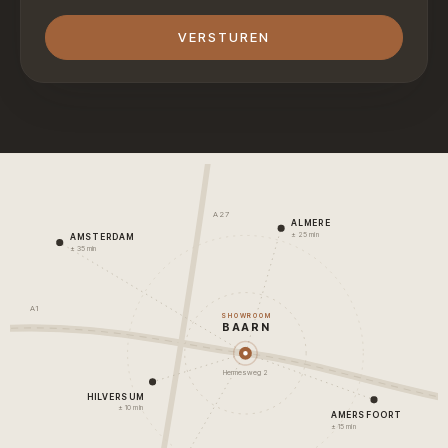
VERSTUREN
A27
ALMERE
± 25 min
AMSTERDAM
± 35 min
A1
SHOWROOM
BAARN
Hermesweg 2
HILVERSUM
± 10 min
AMERSFOORT
± 15 min