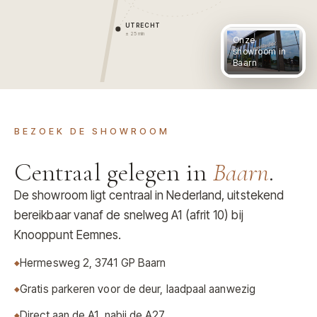
UTRECHT
± 25 min
Onze
showroom in
Baarn
BEZOEK DE SHOWROOM
Centraal gelegen in
Baarn
.
De showroom ligt centraal in Nederland, uitstekend
bereikbaar vanaf de snelweg A1 (afrit 10) bij
Knooppunt Eemnes.
Hermesweg 2, 3741 GP Baarn
Gratis parkeren voor de deur, laadpaal aanwezig
Direct aan de A1, nabij de A27