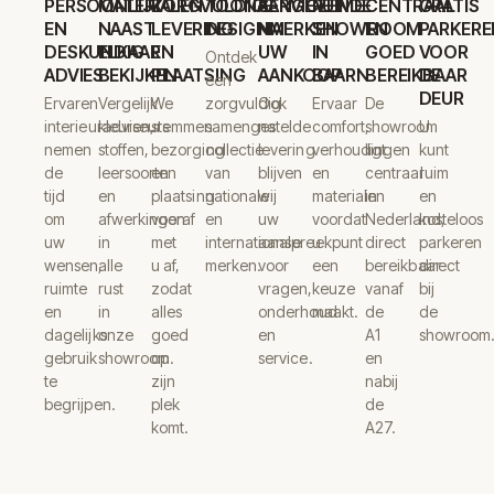
PERSOONLIJK
MATERIALEN
ZORGVULDIGE
TOONAANGEVENDE
SERVICE
RUIME
CENTRAAL
GRATIS
EN
NAAST
LEVERING
DESIGNMERKEN
NA
SHOWROOM
EN
PARKERE
DESKUNDIG
ELKAAR
EN
UW
IN
GOED
VOOR
Ontdek
ADVIES
BEKIJKEN
PLAATSING
AANKOOP
BAARN
BEREIKBAAR
DE
een
DEUR
Ervaren
Vergelijk
We
zorgvuldig
Ook
Ervaar
De
interieuradviseurs
kleuren,
stemmen
samengestelde
na
comfort,
showroom
U
nemen
stoffen,
bezorging
collectie
levering
verhoudingen
ligt
kunt
de
leersoorten
en
van
blijven
en
centraal
ruim
tijd
en
plaatsing
nationale
wij
materialen
in
en
om
afwerkingen
vooraf
en
uw
voordat
Nederland,
kosteloos
uw
in
met
internationale
aanspreekpunt
u
direct
parkeren
wensen,
alle
u af,
merken.
voor
een
bereikbaar
direct
ruimte
rust
zodat
vragen,
keuze
vanaf
bij
en
in
alles
onderhoud
maakt.
de
de
dagelijks
onze
goed
en
A1
showroom
gebruik
showroom.
op
service.
en
te
zijn
nabij
begrijpen.
plek
de
komt.
A27.