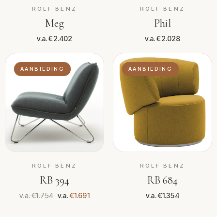
ROLF BENZ
ROLF BENZ
Meg
Phil
v.a. €2.402
v.a. €2.028
AANBIEDING
AANBIEDING
ROLF BENZ
ROLF BENZ
RB 394
RB 684
v.a. €1.754
v.a.
€1.691
v.a. €1.354