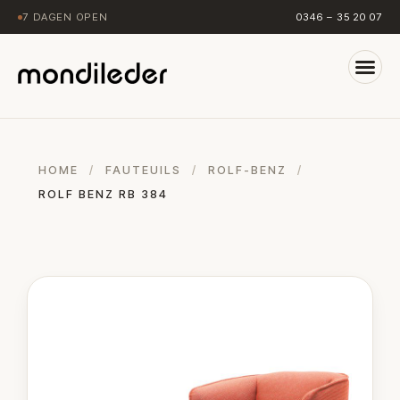
7 DAGEN OPEN
0346 – 35 20 07
HOME
/
FAUTEUILS
/
ROLF-BENZ
/
ROLF BENZ RB 384