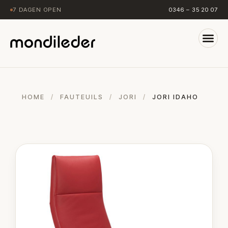
7 DAGEN OPEN
0346 – 35 20 07
HOME
/
FAUTEUILS
/
JORI
/
JORI IDAHO