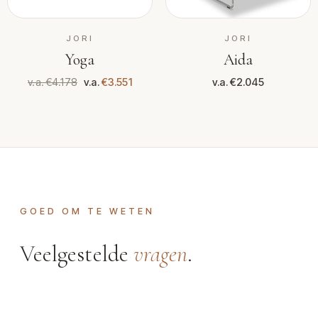
JORI
JORI
Yoga
Aida
v.a. €4.178
v.a.
€3.551
v.a. €2.045
GOED OM TE WETEN
Veelgestelde
vragen
.