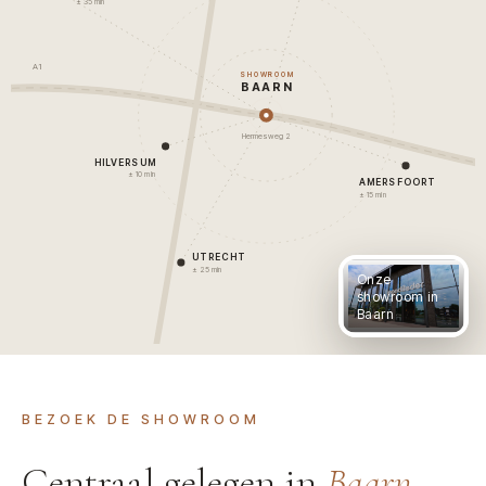
± 35 min
A1
SHOWROOM
BAARN
Hermesweg 2
HILVERSUM
± 10 min
AMERSFOORT
± 15 min
UTRECHT
± 25 min
Onze
showroom in
Baarn
BEZOEK DE SHOWROOM
Centraal gelegen in
Baarn
.