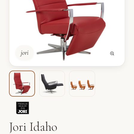
jori
Jori Idaho