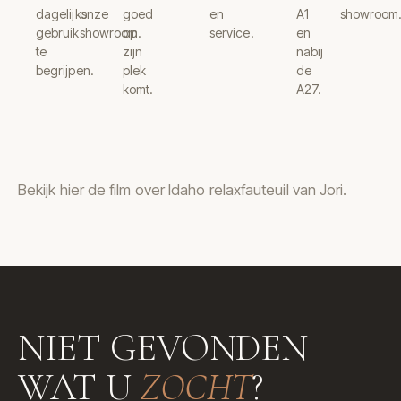
dagelijks
onze
goed
en
A1
showroom
gebruik
showroom.
op
service.
en
te
zijn
nabij
begrijpen.
plek
de
komt.
A27.
Bekijk hier de film over Idaho relaxfauteuil van Jori.
NIET GEVONDEN
WAT U
ZOCHT
?