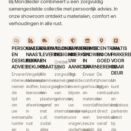
Bij Mondileder combineert u een zorgvuldig
samengestelde collectie met persoonlijk advies. In
onze showroom ontdekt u materialen, comfort en
verhoudingen in alle rust.
PERSOONLIJK
MATERIALEN
ZORGVULDIGE
TOONAANGEVENDE
SERVICE
RUIME
CENTRAAL
GRATIS
EN
NAAST
LEVERING
DESIGNMERKEN
NA
SHOWROOM
EN
PARKERE
DESKUNDIG
ELKAAR
EN
UW
IN
GOED
VOOR
Ontdek
ADVIES
BEKIJKEN
PLAATSING
AANKOOP
BAARN
BEREIKBAAR
DE
een
DEUR
Ervaren
Vergelijk
We
zorgvuldig
Ook
Ervaar
De
interieuradviseurs
kleuren,
stemmen
samengestelde
na
comfort,
showroom
U
nemen
stoffen,
bezorging
collectie
levering
verhoudingen
ligt
kunt
de
leersoorten
en
van
blijven
en
centraal
ruim
tijd
en
plaatsing
nationale
wij
materialen
in
en
om
afwerkingen
vooraf
en
uw
voordat
Nederland,
kosteloos
uw
in
met
internationale
aanspreekpunt
u
direct
parkeren
wensen,
alle
u af,
merken.
voor
een
bereikbaar
direct
ruimte
rust
zodat
vragen,
keuze
vanaf
bij
en
in
alles
onderhoud
maakt.
de
de