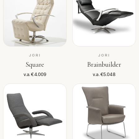
JORI
JORI
Square
Brainbuilder
v.a. €4.009
v.a. €5.048