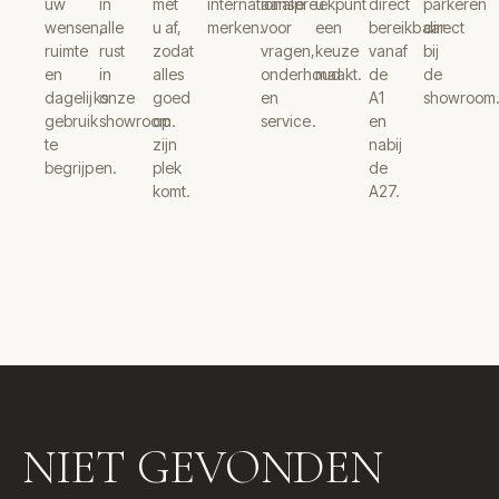
uw
in
met
internationale
aanspreekpunt
u
direct
parkeren
wensen,
alle
u af,
merken.
voor
een
bereikbaar
direct
ruimte
rust
zodat
vragen,
keuze
vanaf
bij
en
in
alles
onderhoud
maakt.
de
de
dagelijks
onze
goed
en
A1
showroom
gebruik
showroom.
op
service.
en
te
zijn
nabij
begrijpen.
plek
de
komt.
A27.
NIET GEVONDEN