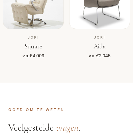
JORI
JORI
Square
Aida
v.a. €4.009
v.a. €2.045
GOED OM TE WETEN
Veelgestelde
vragen
.