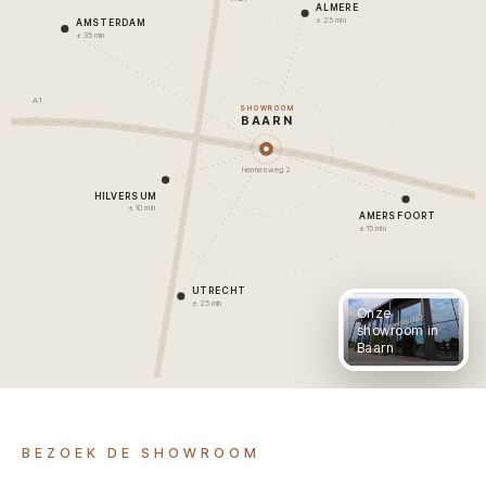
ALMERE
± 25 min
AMSTERDAM
± 35 min
A1
SHOWROOM
BAARN
Hermesweg 2
HILVERSUM
± 10 min
AMERSFOORT
± 15 min
UTRECHT
± 25 min
Onze
showroom in
Baarn
BEZOEK DE SHOWROOM