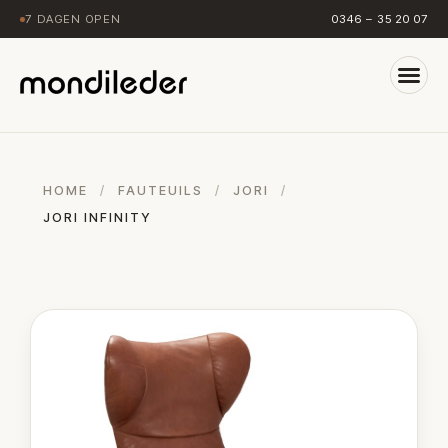
7 DAGEN OPEN
0346 – 35 20 07
HOME
/
FAUTEUILS
/
JORI
/
JORI INFINITY