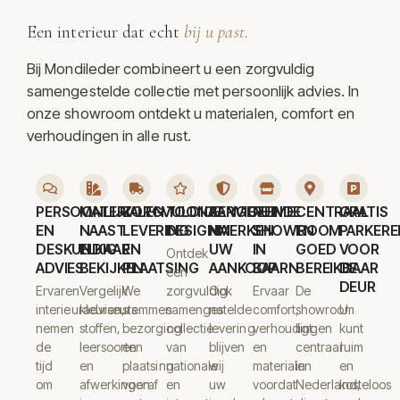
Een interieur dat echt
bij u past
.
Bij Mondileder combineert u een zorgvuldig
samengestelde collectie met persoonlijk advies. In
onze showroom ontdekt u materialen, comfort en
verhoudingen in alle rust.
PERSOONLIJK
MATERIALEN
ZORGVULDIGE
TOONAANGEVENDE
SERVICE
RUIME
CENTRAAL
GRATIS
EN
NAAST
LEVERING
DESIGNMERKEN
NA
SHOWROOM
EN
PARKERE
DESKUNDIG
ELKAAR
EN
UW
IN
GOED
VOOR
Ontdek
ADVIES
BEKIJKEN
PLAATSING
AANKOOP
BAARN
BEREIKBAAR
DE
een
DEUR
Ervaren
Vergelijk
We
zorgvuldig
Ook
Ervaar
De
interieuradviseurs
kleuren,
stemmen
samengestelde
na
comfort,
showroom
U
nemen
stoffen,
bezorging
collectie
levering
verhoudingen
ligt
kunt
de
leersoorten
en
van
blijven
en
centraal
ruim
tijd
en
plaatsing
nationale
wij
materialen
in
en
om
afwerkingen
vooraf
en
uw
voordat
Nederland,
kosteloos