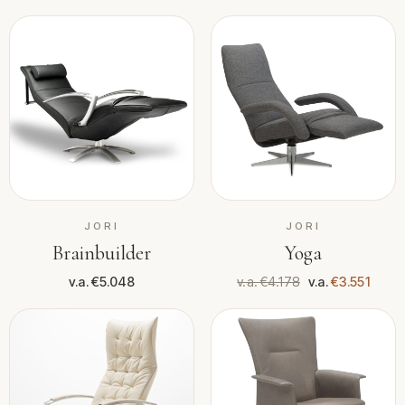
JORI
JORI
Brainbuilder
Yoga
v.a. €5.048
v.a. €4.178
v.a.
€3.551