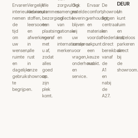
DEUR
Ervaren
Vergelijk
We
zorgvuldig
Ook
Ervaar
De
interieuradviseurs
kleuren,
stemmen
samengestelde
na
comfort,
showroom
U
nemen
stoffen,
bezorging
collectie
levering
verhoudingen
ligt
kunt
de
leersoorten
en
van
blijven
en
centraal
ruim
tijd
en
plaatsing
nationale
wij
materialen
in
en
om
afwerkingen
vooraf
en
uw
voordat
Nederland,
kosteloos
uw
in
met
internationale
aanspreekpunt
u
direct
parkeren
wensen,
alle
u af,
merken.
voor
een
bereikbaar
direct
ruimte
rust
zodat
vragen,
keuze
vanaf
bij
en
in
alles
onderhoud
maakt.
de
de
dagelijks
onze
goed
en
A1
showroom
gebruik
showroom.
op
service.
en
te
zijn
nabij
begrijpen.
plek
de
komt.
A27.