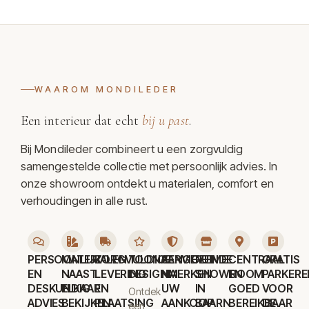
WAAROM MONDILEDER
Een interieur dat echt
bij u past
.
Bij Mondileder combineert u een zorgvuldig
samengestelde collectie met persoonlijk advies. In
onze showroom ontdekt u materialen, comfort en
verhoudingen in alle rust.
PERSOONLIJK
MATERIALEN
ZORGVULDIGE
TOONAANGEVENDE
SERVICE
RUIME
CENTRAAL
GRATIS
EN
NAAST
LEVERING
DESIGNMERKEN
NA
SHOWROOM
EN
PARKERE
DESKUNDIG
ELKAAR
EN
UW
IN
GOED
VOOR
Ontdek
ADVIES
BEKIJKEN
PLAATSING
AANKOOP
BAARN
BEREIKBAAR
DE
een