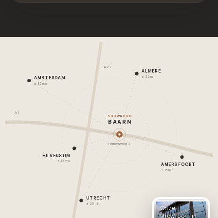
A27
ALMERE
± 25 min
AMSTERDAM
± 35 min
A1
SHOWROOM
BAARN
Hermesweg 2
HILVERSUM
± 10 min
AMERSFOORT
± 15 min
UTRECHT
± 25 min
Onze
showroom in