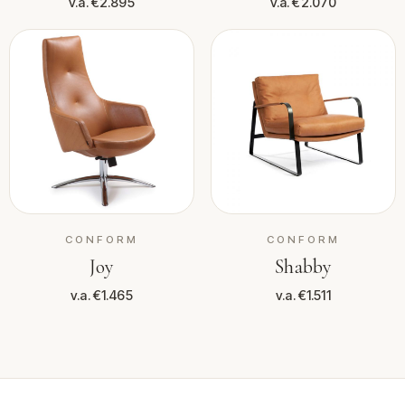
v.a. €2.895
v.a. €2.070
CONFORM
CONFORM
Joy
Shabby
v.a. €1.465
v.a. €1.511