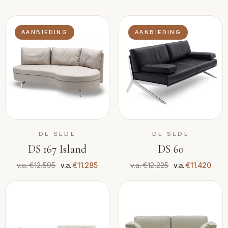
AANBIEDING
AANBIEDING
DE SEDE
DE SEDE
DS 167 Island
DS 60
v.a. €12.595
v.a.
€11.285
v.a. €12.225
v.a.
€11.420