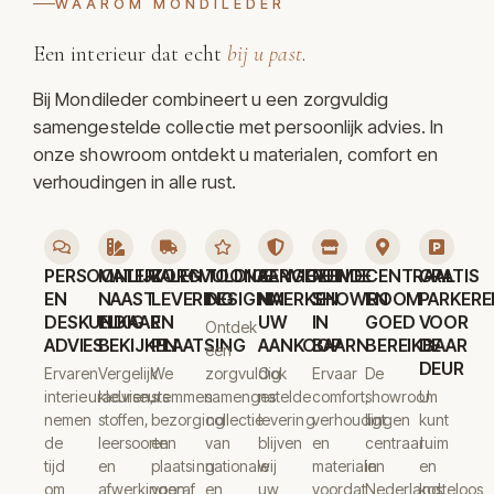
WAAROM MONDILEDER
Een interieur dat echt
bij u past
.
Bij Mondileder combineert u een zorgvuldig
samengestelde collectie met persoonlijk advies. In
onze showroom ontdekt u materialen, comfort en
verhoudingen in alle rust.
PERSOONLIJK
MATERIALEN
ZORGVULDIGE
TOONAANGEVENDE
SERVICE
RUIME
CENTRAAL
GRATIS
EN
NAAST
LEVERING
DESIGNMERKEN
NA
SHOWROOM
EN
PARKERE
DESKUNDIG
ELKAAR
EN
UW
IN
GOED
VOOR
Ontdek
ADVIES
BEKIJKEN
PLAATSING
AANKOOP
BAARN
BEREIKBAAR
DE
een
DEUR
Ervaren
Vergelijk
We
zorgvuldig
Ook
Ervaar
De
interieuradviseurs
kleuren,
stemmen
samengestelde
na
comfort,
showroom
U
nemen
stoffen,
bezorging
collectie
levering
verhoudingen
ligt
kunt
de
leersoorten
en
van
blijven
en
centraal
ruim
tijd
en
plaatsing
nationale
wij
materialen
in
en
om
afwerkingen
vooraf
en
uw
voordat
Nederland,
kosteloos