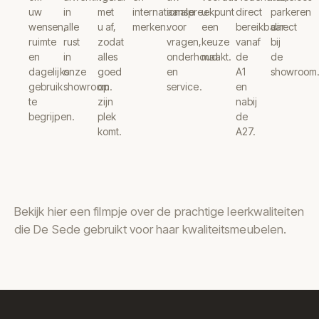
uw
in
met
internationale
aanspreekpunt
u
direct
parkeren
wensen,
alle
u af,
merken.
voor
een
bereikbaar
direct
ruimte
rust
zodat
vragen,
keuze
vanaf
bij
en
in
alles
onderhoud
maakt.
de
de
dagelijks
onze
goed
en
A1
showroom
gebruik
showroom.
op
service.
en
te
zijn
nabij
begrijpen.
plek
de
komt.
A27.
Bekijk hier een filmpje over de prachtige leerkwaliteiten
die De Sede gebruikt voor haar kwaliteitsmeubelen.