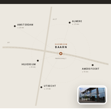
A27
ALMERE
± 25 min
AMSTERDAM
± 35 min
A1
SHOWROOM
BAARN
Hermesweg 2
HILVERSUM
± 10 min
AMERSFOORT
± 15 min
UTRECHT
± 25 min
Onze
showroom in
Baarn