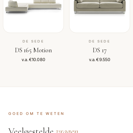
DE SEDE
DE SEDE
DS 165 Motion
DS 17
v.a. €10.080
v.a. €9.550
GOED OM TE WETEN
Veelgestelde
vragen
.